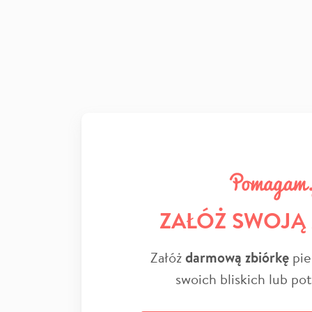
ZAŁÓŻ SWOJĄ
Załóż
darmową zbiórkę
pie
swoich bliskich lub po