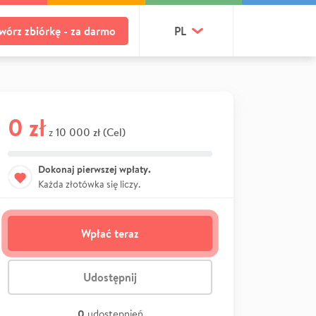
wórz zbiórkę - za darmo
PL
0 zł
10 000 zł (Cel)
z
Dokonaj pierwszej wpłaty.
Każda złotówka się liczy.
Wpłać teraz
Udostępnij
0
udostępnień