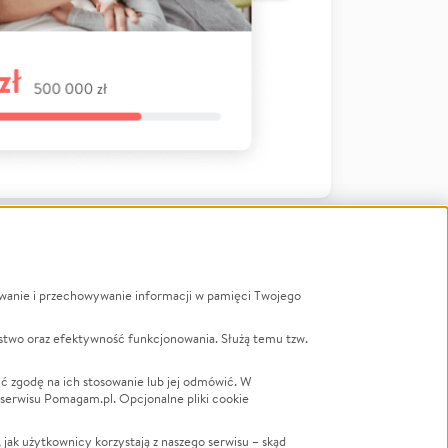
ywanie i przechowywanie informacji w pamięci Twojego
a
stwo oraz efektywność funkcjonowania. Służą temu tzw.
LGBTQ+
Powódź
ć zgodę na ich stosowanie lub jej odmówić. W
 serwisu Pomagam.pl. Opcjonalne pliki cookie
Wichura
NGO
ak użytkownicy korzystają z naszego serwisu – skąd