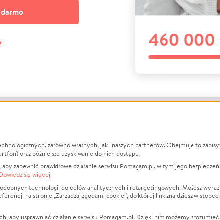
a darmo
?
echnologicznych, zarówno własnych, jak i naszych partnerów. Obejmuje to zapis
macje
O nas
Zbieraj n
artfon) oraz późniejsze uzyskiwanie do nich dostępu.
 aby zapewnić prawidłowe działanie serwisu Pomagam.pl, w tym jego bezpieczeń
działa?
Opinie
Leczenie
Dowiedz się więcej
min
Raporty
Zwierzęta
odobnych technologii do celów analitycznych i retargetingowych. Możesz wyrazi
ncji na stronie „Zarządzaj zgodami cookie”, do której link znajdziesz w stopce
ka Prywatności
Za darmo
Pożar
 Kontrahenci
Blog
Ukraina
ch, aby usprawniać działanie serwisu Pomagam.pl. Dzięki nim możemy zrozumieć, j