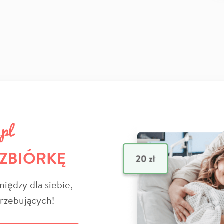
 ZBIÓRKĘ
niędzy dla siebie,
trzebujących!