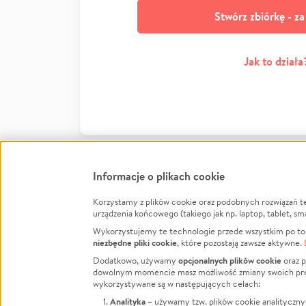
Stwórz zbiórkę - z
Jak to działa
Informacje o plikach cookie
Korzystamy z plików cookie oraz podobnych rozwiązań t
Infor
urządzenia końcowego (takiego jak np. laptop, tablet, sm
Wykorzystujemy te technologie przede wszystkim po to,
Jak to 
niezbędne pliki cookie
, które pozostają zawsze aktywne.
Facebook
Twitter
Instagram
Regula
opcjonalnych plików cookie
Dodatkowo, używamy
oraz p
dowolnym momencie masz możliwość zmiany swoich prefere
Polity
LinkedIn
TikTok
Youtube
wykorzystywane są w następujących celach:
RODO -
Analityka
– używamy tzw. plików cookie analityczny