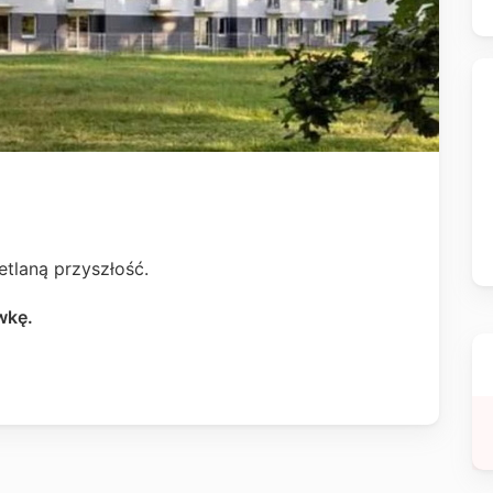
etlaną przyszłość.
wkę.