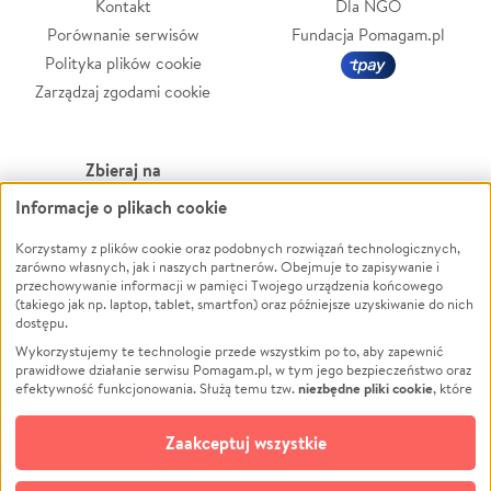
Kontakt
Dla NGO
Porównanie serwisów
Fundacja Pomagam.pl
Polityka plików cookie
Zarządzaj zgodami cookie
Zbieraj na
Informacje o plikach cookie
Leczenie
LGBTQ+
Zwierzęta
Powódź
Korzystamy z plików cookie oraz podobnych rozwiązań technologicznych,
zarówno własnych, jak i naszych partnerów. Obejmuje to zapisywanie i
Pożar
Wichura
przechowywanie informacji w pamięci Twojego urządzenia końcowego
(takiego jak np. laptop, tablet, smartfon) oraz późniejsze uzyskiwanie do nich
Ukraina
NGO
dostępu.
Sport
Religia
Wykorzystujemy te technologie przede wszystkim po to, aby zapewnić
Pomoc Finansowa
Edukacja
prawidłowe działanie serwisu Pomagam.pl, w tym jego bezpieczeństwo oraz
niezbędne pliki cookie
efektywność funkcjonowania. Służą temu tzw.
, które
Projekty
Podróż
pozostają zawsze aktywne.
Dowiedz się więcej
Pogrzeb
Impreza
opcjonalnych plików cookie
Dodatkowo, używamy
oraz podobnych
Zaakceptuj wszystkie
Społeczność lokalna
Ochrona środowiska
technologii do celów analitycznych i retargetingowych. Możesz wyrazić
zgodę na ich stosowanie lub jej odmówić. W dowolnym momencie masz
Kultura
Biznes