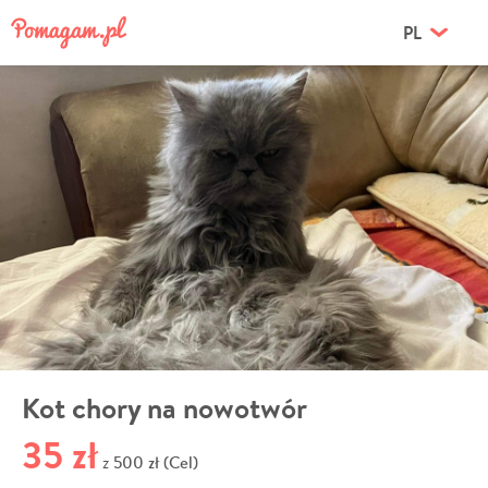
PL
Kot chory na nowotwór
35 zł
500 zł (Cel)
z