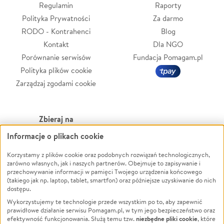
Regulamin
Raporty
Polityka Prywatności
Za darmo
RODO - Kontrahenci
Blog
Kontakt
Dla NGO
Porównanie serwisów
Fundacja Pomagam.pl
Polityka plików cookie
Zarządzaj zgodami cookie
Zbieraj na
Informacje o plikach cookie
Leczenie
LGBTQ+
Zwierzęta
Powódź
Korzystamy z plików cookie oraz podobnych rozwiązań technologicznych,
zarówno własnych, jak i naszych partnerów. Obejmuje to zapisywanie i
Pożar
Wichura
przechowywanie informacji w pamięci Twojego urządzenia końcowego
(takiego jak np. laptop, tablet, smartfon) oraz późniejsze uzyskiwanie do nich
Ukraina
NGO
dostępu.
Sport
Religia
Wykorzystujemy te technologie przede wszystkim po to, aby zapewnić
Pomoc Finansowa
Edukacja
prawidłowe działanie serwisu Pomagam.pl, w tym jego bezpieczeństwo oraz
niezbędne pliki cookie
efektywność funkcjonowania. Służą temu tzw.
, które
Projekty
Podróż