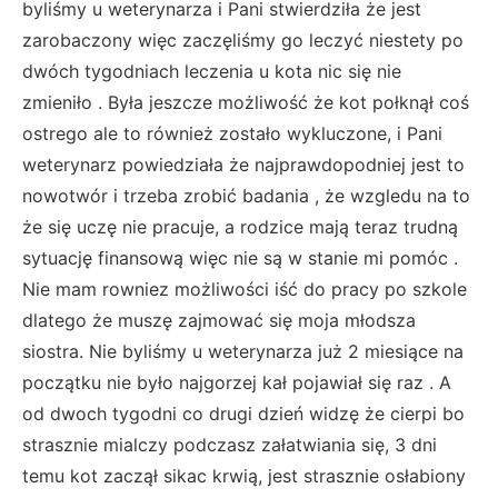
byliśmy u weterynarza i Pani stwierdziła że jest
zarobaczony więc zaczęliśmy go leczyć niestety po
dwóch tygodniach leczenia u kota nic się nie
zmieniło . Była jeszcze możliwość że kot połknął coś
ostrego ale to również zostało wykluczone, i Pani
weterynarz powiedziała że najprawdopodniej jest to
nowotwór i trzeba zrobić badania , że wzgledu na to
że się uczę nie pracuje, a rodzice mają teraz trudną
sytuację finansową więc nie są w stanie mi pomóc .
Nie mam rowniez możliwości iść do pracy po szkole
dlatego że muszę zajmować się moja młodsza
siostra. Nie byliśmy u weterynarza już 2 miesiące na
początku nie było najgorzej kał pojawiał się raz . A
od dwoch tygodni co drugi dzień widzę że cierpi bo
strasznie mialczy podczasz załatwiania się, 3 dni
temu kot zaczął sikac krwią, jest strasznie osłabiony