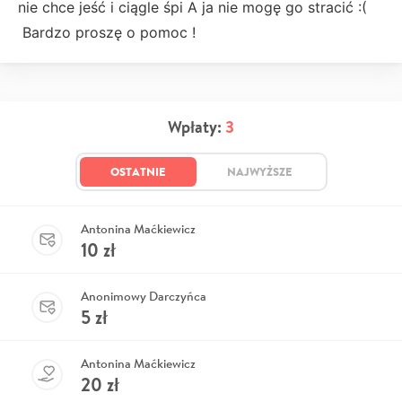
nie chce jeść i ciągle śpi A ja nie mogę go stracić :(
Bardzo proszę o pomoc !
Wpłaty:
3
OSTATNIE
NAJWYŻSZE
Antonina Maćkiewicz
10
zł
Anonimowy Darczyńca
5
zł
Antonina Maćkiewicz
20
zł