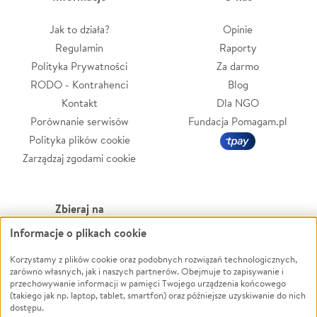
Jak to działa?
Opinie
Regulamin
Raporty
Polityka Prywatności
Za darmo
RODO - Kontrahenci
Blog
Kontakt
Dla NGO
Porównanie serwisów
Fundacja Pomagam.pl
Polityka plików cookie
Zarządzaj zgodami cookie
Zbieraj na
Informacje o plikach cookie
Leczenie
LGBTQ+
Zwierzęta
Powódź
Korzystamy z plików cookie oraz podobnych rozwiązań technologicznych,
zarówno własnych, jak i naszych partnerów. Obejmuje to zapisywanie i
Pożar
Wichura
przechowywanie informacji w pamięci Twojego urządzenia końcowego
(takiego jak np. laptop, tablet, smartfon) oraz późniejsze uzyskiwanie do nich
Ukraina
NGO
dostępu.
Sport
Religia