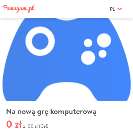
PL
Na nową grę komputerową
0 zł
100 zł (Cel)
z