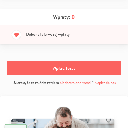
Wpłaty:
0
Dokonaj pierwszej wpłaty
Wpłać teraz
Uważasz, że ta zbiórka zawiera
niedozwolone treści
?
Napisz do nas