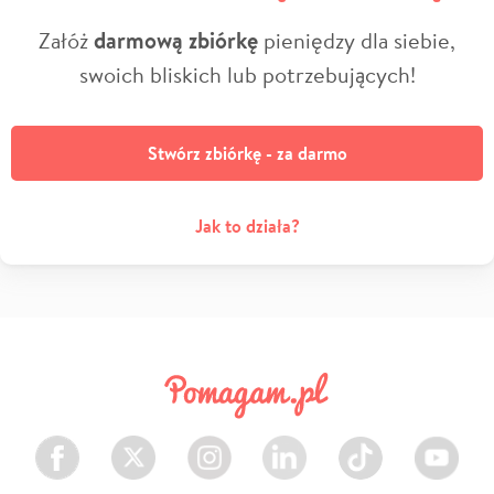
Załóż
darmową zbiórkę
pieniędzy dla siebie,
swoich bliskich lub potrzebujących!
Stwórz zbiórkę - za darmo
Jak to działa?
Facebook
Twitter
Instagram
LinkedIn
TikTok
Youtube