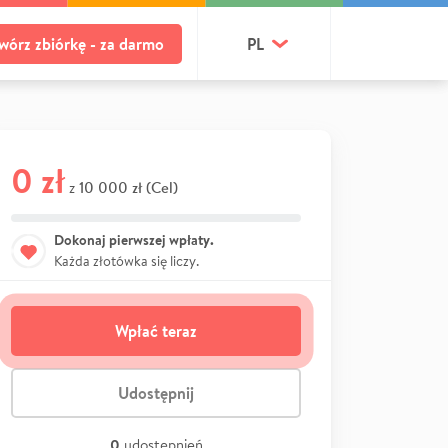
wórz zbiórkę - za darmo
PL
0 zł
10 000 zł (Cel)
z
Dokonaj pierwszej wpłaty.
Każda złotówka się liczy.
Wpłać teraz
Udostępnij
0
udostępnień