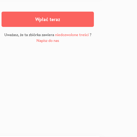
Wpłać teraz
Uważasz, że ta zbiórka zawiera
niedozwolone treści
?
Napisz do nas