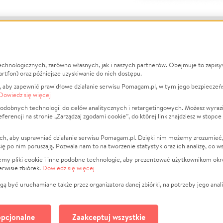
echnologicznych, zarówno własnych, jak i naszych partnerów. Obejmuje to zapis
macje
O nas
Zbieraj n
artfon) oraz późniejsze uzyskiwanie do nich dostępu.
 aby zapewnić prawidłowe działanie serwisu Pomagam.pl, w tym jego bezpieczeń
działa?
Opinie
Leczenie
Dowiedz się więcej
min
Raporty
Zwierzęta
odobnych technologii do celów analitycznych i retargetingowych. Możesz wyrazi
ncji na stronie „Zarządzaj zgodami cookie”, do której link znajdziesz w stopce
ka Prywatności
Za darmo
Pożar
 Kontrahenci
Blog
Ukraina
ch, aby usprawniać działanie serwisu Pomagam.pl. Dzięki nim możemy zrozumieć, j
t
Dla NGO
Sport
ak się po nim poruszają. Pozwala nam to na tworzenie statystyk oraz ich analizę, co w
anie serwisów
Fundacja Pomagam.pl
Pomoc Fi
jemy pliki cookie i inne podobne technologie, aby prezentować użytkownikom okr
rwisie zbiórek.
Dowiedz się więcej
a plików cookie
Projekty
zaj zgodami cookie
Pogrzeb
ą być uruchamiane także przez organizatora danej zbiórki, na potrzeby jego anali
Społeczno
Kultura
pcjonalne
Zaakceptuj wszystkie