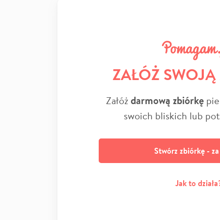
ZAŁÓŻ SWOJĄ
Załóż
darmową zbiórkę
pie
swoich bliskich lub po
Stwórz zbiórkę - z
Jak to działa