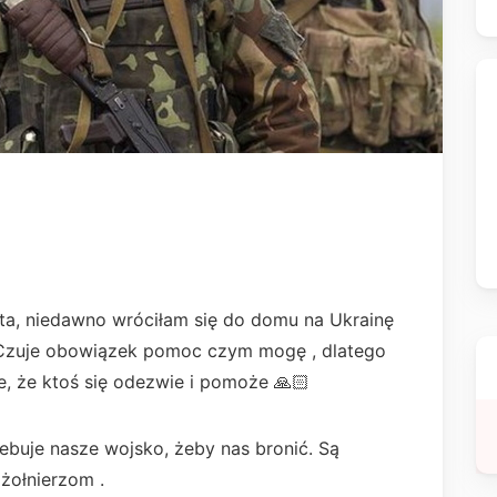
ata, niedawno wróciłam się do domu na Ukrainę
 Czuje obowiązek pomoc czym mogę , dlatego
e, że ktoś się odezwie i pomoże 🙏🏻
ebuje nasze wojsko, żeby nas bronić. Są
 żołnierzom .