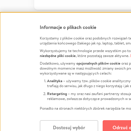
Informacje o plikach cookie
Korzystamy z plików cookie oraz podobnych rozwiązań t
Infor
urządzenia końcowego (takiego jak np. laptop, tablet, sm
Wykorzystujemy te technologie przede wszystkim po to,
Jak to 
niezbędne pliki cookie
, które pozostają zawsze aktywne.
Facebook
Twitter
Instagram
Regula
opcjonalnych plików cookie
Dodatkowo, używamy
oraz p
dowolnym momencie masz możliwość zmiany swoich prefere
Polity
LinkedIn
TikTok
Youtube
wykorzystywane są w następujących celach:
RODO -
Analityka
– używamy tzw. plików cookie analityczny
Kontak
trafiają do serwisu, jak długo z niego korzystają i j
Porówn
Retargeting
– my oraz nasi zaufani partnerzy stosu
reklamowe, zwłaszcza dotyczące prowadzonych w se
Polityk
Zarząd
Ponadto na stronach niektórych zbiórek narzędzia te mog
Dostosuj wybór
Odrzuć o