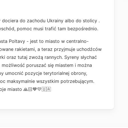
 dociera do zachodu Ukrainy albo do stolicy .
 wschód, pomoc musi trafić tam bezpośrednio.
ta Poltavy - jest to miasto w centralno-
kowane rakietami, a teraz przyjmuje uchodźców
rki oraz tutaj zwożą rannych. Syreny słychać
est możliwość poruszać się miastem i można
y umocnić pozycje terytorialnej obrony,
moc maksymalnie wszystkim potrzebującym.
oje miasto 🙏🏻💙💛🇺🇦