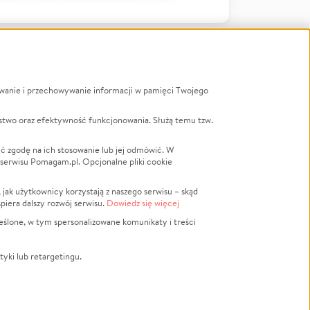
ywanie i przechowywanie informacji w pamięci Twojego
a
stwo oraz efektywność funkcjonowania. Służą temu tzw.
LGBTQ+
Powódź
ć zgodę na ich stosowanie lub jej odmówić. W
 serwisu Pomagam.pl. Opcjonalne pliki cookie
Wichura
NGO
ak użytkownicy korzystają z naszego serwisu – skąd
Religia
spiera dalszy rozwój serwisu.
Dowiedz się więcej
nansowa
Edukacja
eślone, w tym spersonalizowane komunikaty i treści
Podróż
Impreza
tyki lub retargetingu.
ść lokalna
Ochrona środowiska
Biznes