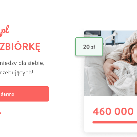
 ZBIÓRKĘ
niędzy dla siebie,
trzebujących!
a darmo
?