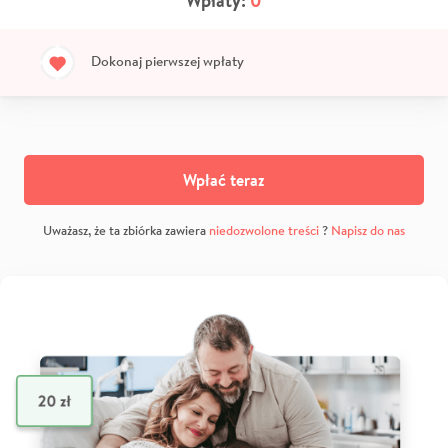
Wpłaty:
0
Dokonaj pierwszej wpłaty
Wpłać teraz
Uważasz, że ta zbiórka zawiera
niedozwolone treści
?
Napisz do nas