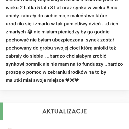
wieku 2 Latka 5 lat i 8 Lat oraz synka w wieku 8 mc ,
anioły zabrały do siebie moje maleństwo które
urodziło się i zmarło w tak pamiętliwy dzień ...dzień
zmarłych 😭 nie miałam pieniędzy by go godnie
pochować nie byłam ubezpieczona .synek został
pochowany do grobu swojej cioci którą aniołki też
zabrały do siebie ...bardzo chciałabym zrobić
synkowi pomnik ale nie mam na to funduszy ..bardzo
proszę o pomoc w zebraniu środków na to by
malutki miał swoje miejsce ❤️💓❤️
AKTUALIZACJE