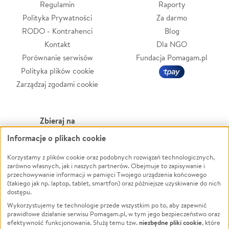
Regulamin
Raporty
Polityka Prywatności
Za darmo
RODO - Kontrahenci
Blog
Kontakt
Dla NGO
Porównanie serwisów
Fundacja Pomagam.pl
Polityka plików cookie
Zarządzaj zgodami cookie
Zbieraj na
Informacje o plikach cookie
Leczenie
LGBTQ+
Zwierzęta
Powódź
Korzystamy z plików cookie oraz podobnych rozwiązań technologicznych,
zarówno własnych, jak i naszych partnerów. Obejmuje to zapisywanie i
Pożar
Wichura
przechowywanie informacji w pamięci Twojego urządzenia końcowego
(takiego jak np. laptop, tablet, smartfon) oraz późniejsze uzyskiwanie do nich
Ukraina
NGO
dostępu.
Sport
Religia
Wykorzystujemy te technologie przede wszystkim po to, aby zapewnić
Pomoc Finansowa
Edukacja
prawidłowe działanie serwisu Pomagam.pl, w tym jego bezpieczeństwo oraz
niezbędne pliki cookie
efektywność funkcjonowania. Służą temu tzw.
, które
Projekty
Podróż