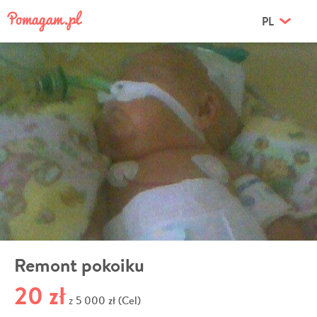
PL
Remont pokoiku
20 zł
5 000 zł (Cel)
z