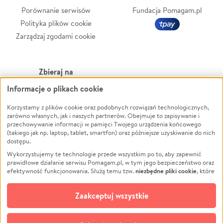
Porównanie serwisów
Fundacja Pomagam.pl
Polityka plików cookie
Zarządzaj zgodami cookie
Zbieraj na
Informacje o plikach cookie
Leczenie
LGBTQ+
Zwierzęta
Powódź
Korzystamy z plików cookie oraz podobnych rozwiązań technologicznych,
zarówno własnych, jak i naszych partnerów. Obejmuje to zapisywanie i
Pożar
Wichura
przechowywanie informacji w pamięci Twojego urządzenia końcowego
(takiego jak np. laptop, tablet, smartfon) oraz późniejsze uzyskiwanie do nich
Ukraina
NGO
dostępu.
Sport
Religia
Wykorzystujemy te technologie przede wszystkim po to, aby zapewnić
Pomoc Finansowa
Edukacja
prawidłowe działanie serwisu Pomagam.pl, w tym jego bezpieczeństwo oraz
niezbędne pliki cookie
efektywność funkcjonowania. Służą temu tzw.
, które
Projekty
Podróż
pozostają zawsze aktywne.
Dowiedz się więcej
Pogrzeb
Impreza
opcjonalnych plików cookie
Dodatkowo, używamy
oraz podobnych
Zaakceptuj wszystkie
Społeczność lokalna
Ochrona środowiska
technologii do celów analitycznych i retargetingowych. Możesz wyrazić
zgodę na ich stosowanie lub jej odmówić. W dowolnym momencie masz
Kultura
Biznes
możliwość zmiany swoich preferencji na stronie „Zarządzaj zgodami cookie”,