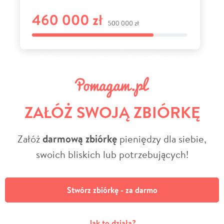
ZAŁÓŻ SWOJĄ ZBIÓRKĘ
Załóż
darmową zbiórkę
pieniędzy dla siebie,
swoich bliskich lub potrzebujących!
Stwórz zbiórkę - za darmo
Jak to działa?