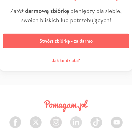
Załóż
darmową zbiórkę
pieniędzy dla siebie,
swoich bliskich lub potrzebujących!
Stwórz zbiórkę - za darmo
Jak to działa?
Facebook
Twitter
Instagram
LinkedIn
TikTok
Youtube