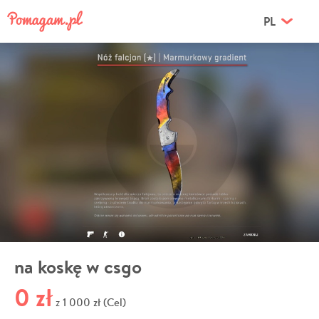
PL
na koskę w csgo
0 zł
1 000 zł (Cel)
z