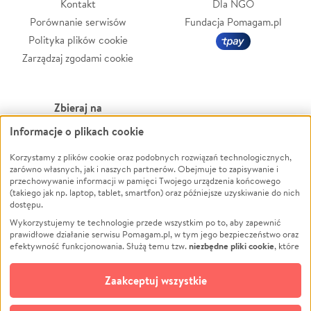
Kontakt
Dla NGO
Porównanie serwisów
Fundacja Pomagam.pl
Polityka plików cookie
Zarządzaj zgodami cookie
Zbieraj na
Informacje o plikach cookie
Leczenie
LGBTQ+
Zwierzęta
Powódź
Korzystamy z plików cookie oraz podobnych rozwiązań technologicznych,
zarówno własnych, jak i naszych partnerów. Obejmuje to zapisywanie i
Pożar
Wichura
przechowywanie informacji w pamięci Twojego urządzenia końcowego
(takiego jak np. laptop, tablet, smartfon) oraz późniejsze uzyskiwanie do nich
Ukraina
NGO
dostępu.
Sport
Religia
Wykorzystujemy te technologie przede wszystkim po to, aby zapewnić
Pomoc Finansowa
Edukacja
prawidłowe działanie serwisu Pomagam.pl, w tym jego bezpieczeństwo oraz
niezbędne pliki cookie
efektywność funkcjonowania. Służą temu tzw.
, które
Projekty
Podróż
pozostają zawsze aktywne.
Dowiedz się więcej
Pogrzeb
Impreza
opcjonalnych plików cookie
Dodatkowo, używamy
oraz podobnych
Zaakceptuj wszystkie
Społeczność lokalna
Ochrona środowiska
technologii do celów analitycznych i retargetingowych. Możesz wyrazić
zgodę na ich stosowanie lub jej odmówić. W dowolnym momencie masz
Kultura
Biznes