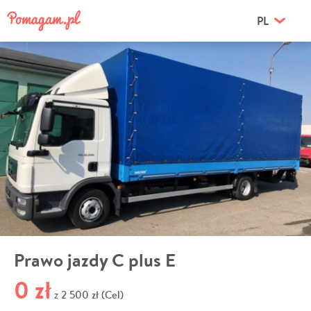
PL
Prawo jazdy C plus E
0 zł
2 500 zł (Cel)
z