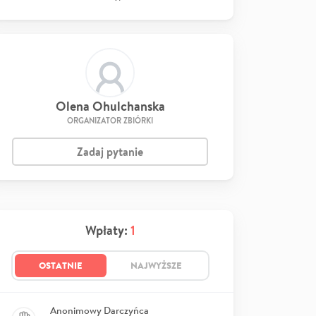
Olena Ohulchanska
ORGANIZATOR ZBIÓRKI
Zadaj pytanie
Wpłaty:
1
OSTATNIE
NAJWYŻSZE
Anonimowy Darczyńca