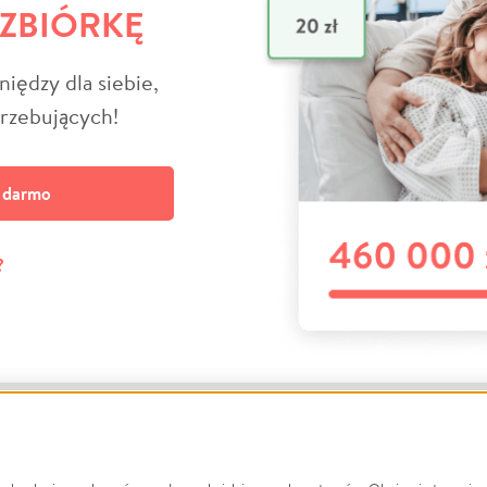
 ZBIÓRKĘ
niędzy dla siebie,
trzebujących!
a darmo
?