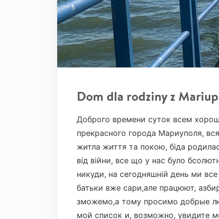
Dom dla rodziny z Mariup
Доброго времени суток всем хорош
прекрасного города Мариуполя, вся
житла життя та покою, біда родилас
від війни, все що у нас було бсолют
никуди, на сегодняшній день ми вс
батьки вже сари,але працюют, азби
зможемо,а тому просимо добрые лю
мой список и, возможно, увидите м