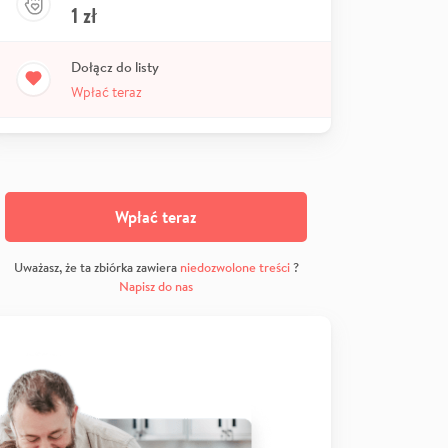
1
zł
Dołącz do listy
Wpłać teraz
Wpłać teraz
Uważasz, że ta zbiórka zawiera
niedozwolone treści
?
Napisz do nas