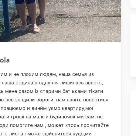
ola
им и не плохим людям, наша семья из
 наша родина в одну ніч лишилась всього,
ь мене разом із старими бат ьками тікати
но все зн щили вороги, нам навіть повертися
е працюємо и винйм уємо квартиру,мої
рати гроші на малый будиночок ми самі не
ди помогите нам , может хтось прочитайте
ого листа і може здійсниться чудо,ми