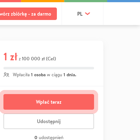
wórz zbiórkę - za darmo
PL
1 zł
100 000 zł (Cel)
z
1 osoba
1 dnia.
Wpłaciła
w ciągu
Wpłać teraz
Udostępnij
0
udostępnień