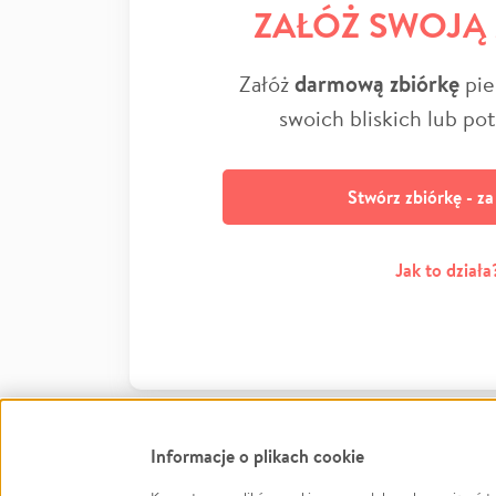
ZAŁÓŻ SWOJĄ
Załóż
darmową zbiórkę
pie
swoich bliskich lub po
Stwórz zbiórkę - z
Jak to działa
Informacje o plikach cookie