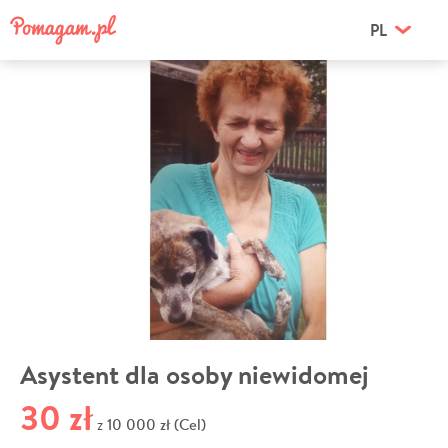
PL
Asystent dla osoby niewidomej
30 zł
10 000 zł (Cel)
z