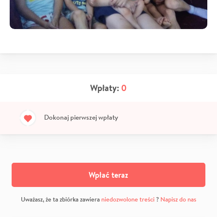
Wpłaty:
0
Dokonaj pierwszej wpłaty
Wpłać teraz
Uważasz, że ta zbiórka zawiera
niedozwolone treści
?
Napisz do nas