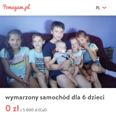
PL
wymarzony samochód dla 6 dzieci
0 zł
5 000 zł (Cel)
z