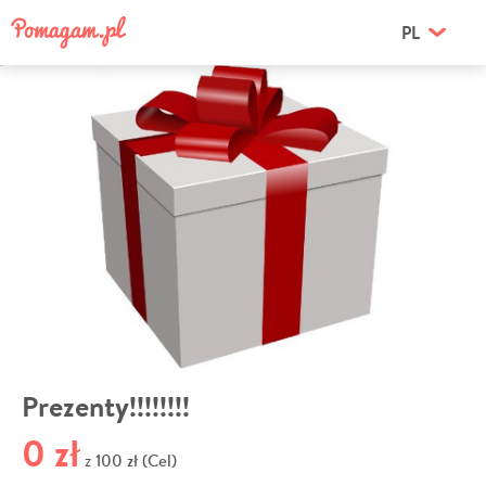
PL
Prezenty!!!!!!!!
0 zł
100 zł (Cel)
z