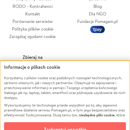
RODO - Kontrahenci
Blog
Kontakt
Dla NGO
Porównanie serwisów
Fundacja Pomagam.pl
Polityka plików cookie
Zarządzaj zgodami cookie
Zbieraj na
Informacje o plikach cookie
Leczenie
LGBTQ+
Zwierzęta
Powódź
Korzystamy z plików cookie oraz podobnych rozwiązań technologicznych,
zarówno własnych, jak i naszych partnerów. Obejmuje to zapisywanie i
Pożar
Wichura
przechowywanie informacji w pamięci Twojego urządzenia końcowego
(takiego jak np. laptop, tablet, smartfon) oraz późniejsze uzyskiwanie do nich
Ukraina
NGO
dostępu.
Sport
Religia
Wykorzystujemy te technologie przede wszystkim po to, aby zapewnić
Pomoc Finansowa
Edukacja
prawidłowe działanie serwisu Pomagam.pl, w tym jego bezpieczeństwo oraz
niezbędne pliki cookie
efektywność funkcjonowania. Służą temu tzw.
, które
Projekty
Podróż
pozostają zawsze aktywne.
Dowiedz się więcej
Pogrzeb
Impreza
opcjonalnych plików cookie
Dodatkowo, używamy
oraz podobnych
Zaakceptuj wszystkie