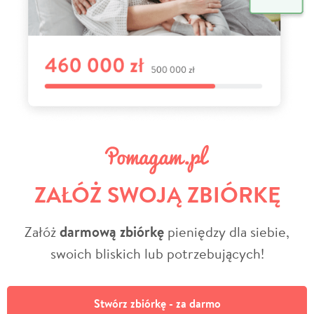
ZAŁÓŻ SWOJĄ ZBIÓRKĘ
Załóż
darmową zbiórkę
pieniędzy dla siebie,
swoich bliskich lub potrzebujących!
Stwórz zbiórkę - za darmo