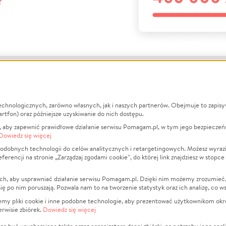
?
echnologicznych, zarówno własnych, jak i naszych partnerów. Obejmuje to zapis
macje
O nas
Zbieraj n
artfon) oraz późniejsze uzyskiwanie do nich dostępu.
 aby zapewnić prawidłowe działanie serwisu Pomagam.pl, w tym jego bezpieczeń
działa?
Opinie
Leczenie
Dowiedz się więcej
min
Raporty
Zwierzęta
odobnych technologii do celów analitycznych i retargetingowych. Możesz wyrazi
ncji na stronie „Zarządzaj zgodami cookie”, do której link znajdziesz w stopce
ka Prywatności
Za darmo
Pożar
 Kontrahenci
Blog
Ukraina
ch, aby usprawniać działanie serwisu Pomagam.pl. Dzięki nim możemy zrozumieć, j
t
Dla NGO
Sport
ak się po nim poruszają. Pozwala nam to na tworzenie statystyk oraz ich analizę, co w
anie serwisów
Fundacja Pomagam.pl
Pomoc Fi
jemy pliki cookie i inne podobne technologie, aby prezentować użytkownikom okr
rwisie zbiórek.
Dowiedz się więcej
a plików cookie
Projekty
zaj zgodami cookie
Pogrzeb