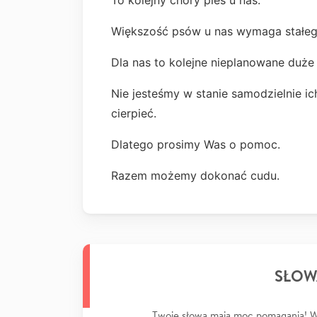
To kolejny chory pies u nas.
Większość psów u nas wymaga stałego
Dla nas to kolejne nieplanowane duże
Nie jesteśmy w stanie samodzielnie i
cierpieć.
Dlatego prosimy Was o pomoc.
Razem możemy dokonać cudu.
SŁOW
Twoje słowa mają moc pomagania! Wp