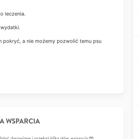
 leczenia.
 wydatki.
ch pokryć, a nie możemy pozwolić temu psu
A WSPARCIA
łać darowiznę i przekaż kilka słów wsparcia 🤲