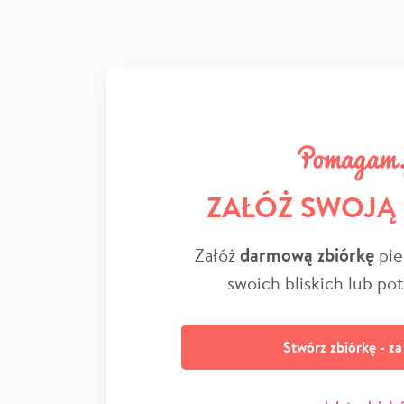
ZAŁÓŻ SWOJĄ
Załóż
darmową zbiórkę
pie
swoich bliskich lub po
Stwórz zbiórkę - z