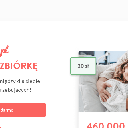
 ZBIÓRKĘ
niędzy dla siebie,
trzebujących!
a darmo