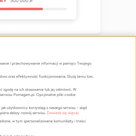
ywanie i przechowywanie informacji w pamięci Twojego
a
stwo oraz efektywność funkcjonowania. Służą temu tzw.
LGBTQ+
Powódź
ć zgodę na ich stosowanie lub jej odmówić. W
 serwisu Pomagam.pl. Opcjonalne pliki cookie
Wichura
NGO
ak użytkownicy korzystają z naszego serwisu – skąd
Religia
spiera dalszy rozwój serwisu.
Dowiedz się więcej
nansowa
Edukacja
eślone, w tym spersonalizowane komunikaty i treści
Podróż
Impreza