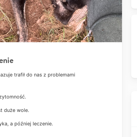
enie
kazuje trafił do nas z problemami
rzytomność.
t duże wole.
a, a później leczenie.