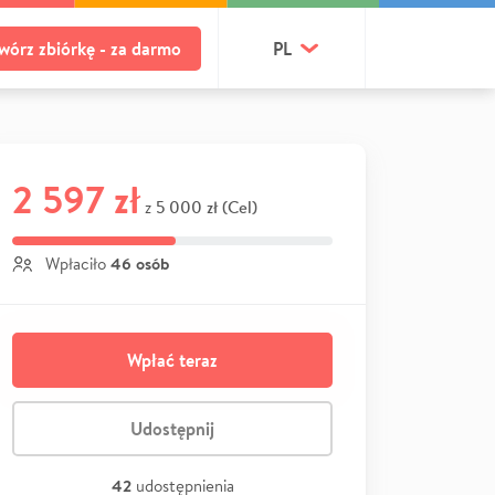
wórz zbiórkę - za darmo
PL
2 597 zł
5 000 zł (Cel)
z
46 osób
Wpłaciło
Wpłać teraz
Udostępnij
42
udostępnienia