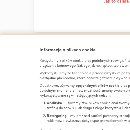
Jak to działa
Informacje o plikach cookie
Korzystamy z plików cookie oraz podobnych rozwiązań t
Infor
urządzenia końcowego (takiego jak np. laptop, tablet, sm
Wykorzystujemy te technologie przede wszystkim po to,
Jak to 
niezbędne pliki cookie
, które pozostają zawsze aktywne.
Facebook
Twitter
Instagram
Regula
opcjonalnych plików cookie
Dodatkowo, używamy
oraz p
dowolnym momencie masz możliwość zmiany swoich prefere
Polity
LinkedIn
TikTok
Youtube
wykorzystywane są w następujących celach:
RODO -
Analityka
– używamy tzw. plików cookie analityczny
Kontak
trafiają do serwisu, jak długo z niego korzystają i j
Porówn
Retargeting
– my oraz nasi zaufani partnerzy stosu
reklamowe, zwłaszcza dotyczące prowadzonych w se
Polityk
Zarząd