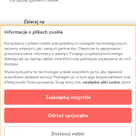
Zbieraj na
Informacje o plikach cookie
Leczenie
LGBTQ+
Zwierzęta
Powódź
Korzystamy z plików cookie oraz podobnych rozwiązań technologicznych,
zarówno własnych, jak i naszych partnerów. Obejmuje to zapisywanie i
Pożar
Wichura
przechowywanie informacji w pamięci Twojego urządzenia końcowego
(takiego jak np. laptop, tablet, smartfon) oraz późniejsze uzyskiwanie do nich
Ukraina
NGO
dostępu.
Sport
Religia
Wykorzystujemy te technologie przede wszystkim po to, aby zapewnić
Pomoc Finansowa
Edukacja
prawidłowe działanie serwisu Pomagam.pl, w tym jego bezpieczeństwo oraz
niezbędne pliki cookie
efektywność funkcjonowania. Służą temu tzw.
, które
Projekty
Podróż
pozostają zawsze aktywne.
Dowiedz się więcej
Pogrzeb
Impreza
opcjonalnych plików cookie
Dodatkowo, używamy
oraz podobnych
Zaakceptuj wszystkie
Społeczność lokalna
Ochrona środowiska
technologii do celów analitycznych i retargetingowych. Możesz wyrazić
zgodę na ich stosowanie lub jej odmówić. W dowolnym momencie masz
Kultura
Biznes
możliwość zmiany swoich preferencji na stronie „Zarządzaj zgodami cookie”,
Odrzuć opcjonalne
Polski
do której link znajdziesz w stopce serwisu Pomagam.pl. Opcjonalne pliki
cookie wykorzystywane są w następujących celach:
© CROWDING SP. Z O.O.
Analityka
– używamy tzw. plików cookie analitycznych, aby usprawniać
Dostosuj wybór
działanie serwisu Pomagam.pl. Dzięki nim możemy zrozumieć, jak