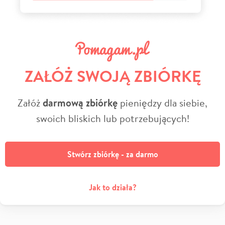
ZAŁÓŻ SWOJĄ ZBIÓRKĘ
Załóż
darmową zbiórkę
pieniędzy dla siebie,
swoich bliskich lub potrzebujących!
Stwórz zbiórkę - za darmo
Jak to działa?