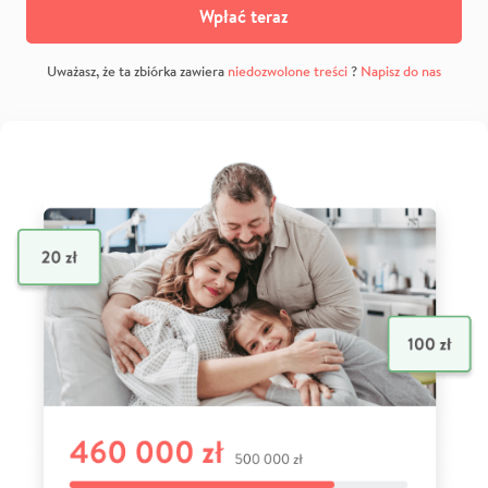
Wpłać teraz
Uważasz, że ta zbiórka zawiera
niedozwolone treści
?
Napisz do nas