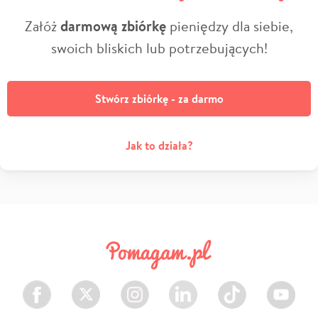
Załóż
darmową zbiórkę
pieniędzy dla siebie,
swoich bliskich lub potrzebujących!
Stwórz zbiórkę - za darmo
Jak to działa?
Facebook
Twitter
Instagram
LinkedIn
TikTok
Youtube