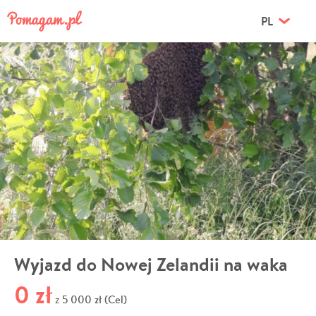
PL
Wyjazd do Nowej Zelandii na waka
0 zł
5 000 zł (Cel)
z