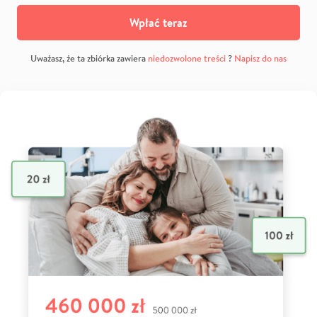
Wpłać teraz
Uważasz, że ta zbiórka zawiera
niedozwolone treści
?
Napisz do nas