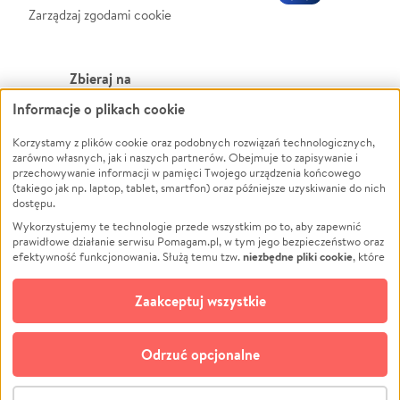
Zarządzaj zgodami cookie
Zbieraj na
Informacje o plikach cookie
Leczenie
LGBTQ+
Zwierzęta
Powódź
Korzystamy z plików cookie oraz podobnych rozwiązań technologicznych,
zarówno własnych, jak i naszych partnerów. Obejmuje to zapisywanie i
Pożar
Wichura
przechowywanie informacji w pamięci Twojego urządzenia końcowego
(takiego jak np. laptop, tablet, smartfon) oraz późniejsze uzyskiwanie do nich
Ukraina
NGO
dostępu.
Sport
Religia
Wykorzystujemy te technologie przede wszystkim po to, aby zapewnić
Pomoc Finansowa
Edukacja
prawidłowe działanie serwisu Pomagam.pl, w tym jego bezpieczeństwo oraz
niezbędne pliki cookie
efektywność funkcjonowania. Służą temu tzw.
, które
Projekty
Podróż
pozostają zawsze aktywne.
Dowiedz się więcej
Pogrzeb
Impreza
opcjonalnych plików cookie
Dodatkowo, używamy
oraz podobnych
Zaakceptuj wszystkie
Społeczność lokalna
Ochrona środowiska
technologii do celów analitycznych i retargetingowych. Możesz wyrazić
zgodę na ich stosowanie lub jej odmówić. W dowolnym momencie masz
Kultura
Biznes
możliwość zmiany swoich preferencji na stronie „Zarządzaj zgodami cookie”,
Odrzuć opcjonalne
Polski
do której link znajdziesz w stopce serwisu Pomagam.pl. Opcjonalne pliki
cookie wykorzystywane są w następujących celach:
© CROWDING SP. Z O.O.
Analityka
– używamy tzw. plików cookie analitycznych, aby usprawniać