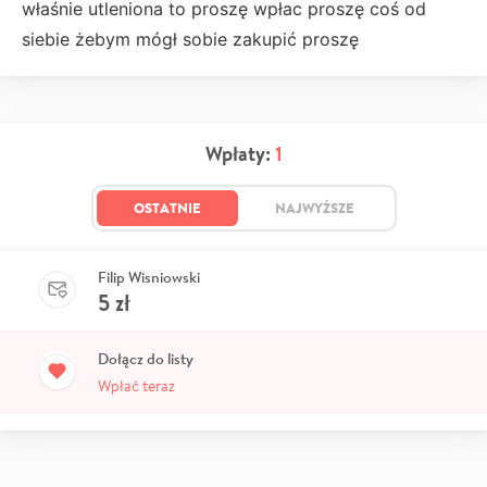
właśnie utleniona to proszę wpłac proszę coś od
siebie żebym mógł sobie zakupić proszę
Wpłaty:
1
OSTATNIE
NAJWYŻSZE
Filip Wisniowski
5
zł
Dołącz do listy
Wpłać teraz