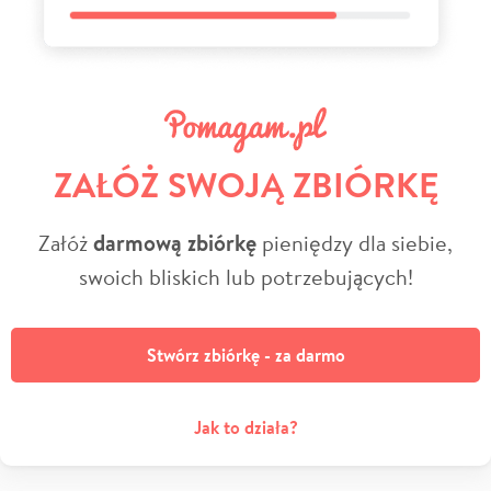
ZAŁÓŻ SWOJĄ ZBIÓRKĘ
Załóż
darmową zbiórkę
pieniędzy dla siebie,
swoich bliskich lub potrzebujących!
Stwórz zbiórkę - za darmo
Jak to działa?