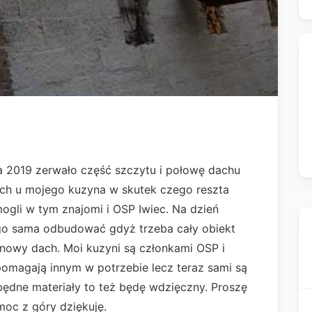
a 2019 zerwało część szczytu i połowę dachu
h u mojego kuzyna w skutek czego reszta
ogli w tym znajomi i OSP Iwiec. Na dzień
tego sama odbudować gdyż trzeba cały obiekt
nowy dach. Moi kuzyni są członkami OSP i
omagają innym w potrzebie lecz teraz sami są
zbędne materiały to też będę wdzięczny. Proszę
oc z góry dziękuję.