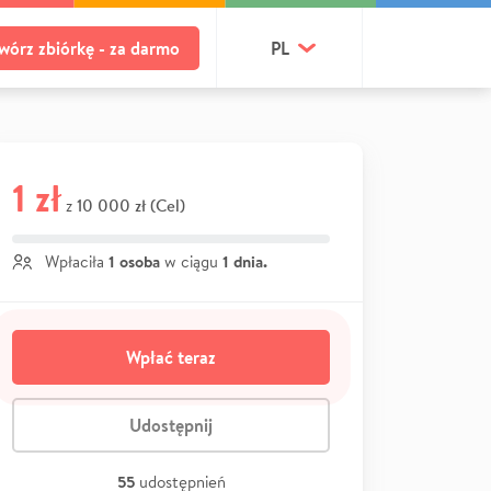
wórz zbiórkę - za darmo
PL
1 zł
10 000 zł (Cel)
z
1 osoba
1 dnia.
Wpłaciła
w ciągu
Wpłać teraz
Udostępnij
55
udostępnień