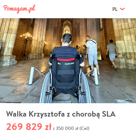
PL
Walka Krzysztofa z chorobą SLA
269 829 zł
350 000 zł (Cel)
z