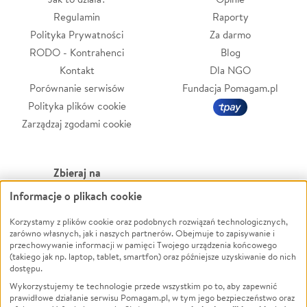
Regulamin
Raporty
Polityka Prywatności
Za darmo
RODO - Kontrahenci
Blog
Kontakt
Dla NGO
Porównanie serwisów
Fundacja Pomagam.pl
Polityka plików cookie
Zarządzaj zgodami cookie
Zbieraj na
Informacje o plikach cookie
Leczenie
LGBTQ+
Zwierzęta
Powódź
Korzystamy z plików cookie oraz podobnych rozwiązań technologicznych,
zarówno własnych, jak i naszych partnerów. Obejmuje to zapisywanie i
Pożar
Wichura
przechowywanie informacji w pamięci Twojego urządzenia końcowego
(takiego jak np. laptop, tablet, smartfon) oraz późniejsze uzyskiwanie do nich
Ukraina
NGO
dostępu.
Sport
Religia
Wykorzystujemy te technologie przede wszystkim po to, aby zapewnić
Pomoc Finansowa
Edukacja
prawidłowe działanie serwisu Pomagam.pl, w tym jego bezpieczeństwo oraz