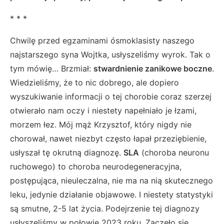
* * *
Chwilę przed egzaminami ósmoklasisty naszego
najstarszego syna Wojtka, usłyszeliśmy wyrok. Tak o
tym mówię… Brzmiał:
stwardnienie zanikowe boczne
.
Wiedzieliśmy, że to nic dobrego, ale dopiero
wyszukiwanie informacji o tej chorobie coraz szerzej
otwierało nam oczy i niestety napełniało je łzami,
morzem łez. Mój mąż Krzysztof, który nigdy nie
chorował, nawet niezbyt często łapał przeziębienie,
usłyszał tę okrutną diagnozę.
SLA
(choroba neuronu
ruchowego) to choroba neurodegeneracyjna,
postępująca, nieuleczalna, nie ma na nią skutecznego
leku, jedynie działanie objawowe. I niestety statystyki
są smutne, 2-5 lat życia. Podejrzenie tej diagnozy
usłyszeliśmy w połowie 2023 roku. Zaczęło się