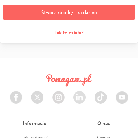
Stwórz zbiórkę - za darmo
Jak to działa?
Facebook
Twitter
Instagram
LinkedIn
TikTok
Youtube
Informacje
O nas
Jak to działa?
Opinie