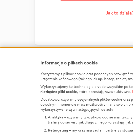
Jak to działa
Informacje o plikach cookie
Korzystamy z plików cookie oraz podobnych rozwiązań t
Infor
urządzenia końcowego (takiego jak np. laptop, tablet, sm
Wykorzystujemy te technologie przede wszystkim po to,
Jak to 
niezbędne pliki cookie
, które pozostają zawsze aktywne.
Facebook
Twitter
Instagram
Regula
opcjonalnych plików cookie
Dodatkowo, używamy
oraz p
dowolnym momencie masz możliwość zmiany swoich prefere
Polity
LinkedIn
TikTok
Youtube
wykorzystywane są w następujących celach:
RODO -
Analityka
– używamy tzw. plików cookie analityczny
Kontak
trafiają do serwisu, jak długo z niego korzystają i j
Porówn
Retargeting
– my oraz nasi zaufani partnerzy stosu