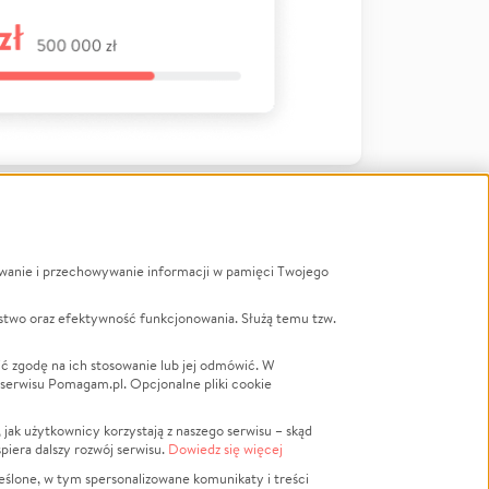
ywanie i przechowywanie informacji w pamięci Twojego
a
stwo oraz efektywność funkcjonowania. Służą temu tzw.
LGBTQ+
Powódź
ć zgodę na ich stosowanie lub jej odmówić. W
 serwisu Pomagam.pl. Opcjonalne pliki cookie
Wichura
NGO
ak użytkownicy korzystają z naszego serwisu – skąd
Religia
spiera dalszy rozwój serwisu.
Dowiedz się więcej
nansowa
Edukacja
eślone, w tym spersonalizowane komunikaty i treści