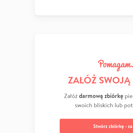
ZAŁÓŻ SWOJĄ
Załóż
darmową zbiórkę
pie
swoich bliskich lub po
Stwórz zbiórkę - z