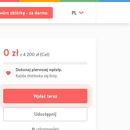
wórz zbiórkę - za darmo
PL
0 zł
4 200 zł (Cel)
z
Dokonaj pierwszej wpłaty.
Każda złotówka się liczy.
Wpłać teraz
Udostępnij
0
udostępnień