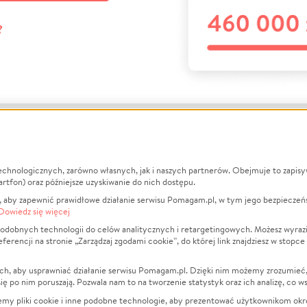
?
echnologicznych, zarówno własnych, jak i naszych partnerów. Obejmuje to zapis
macje
O nas
Zbieraj n
artfon) oraz późniejsze uzyskiwanie do nich dostępu.
 aby zapewnić prawidłowe działanie serwisu Pomagam.pl, w tym jego bezpieczeń
działa?
Opinie
Leczenie
Dowiedz się więcej
min
Raporty
Zwierzęta
odobnych technologii do celów analitycznych i retargetingowych. Możesz wyrazi
ncji na stronie „Zarządzaj zgodami cookie”, do której link znajdziesz w stopce
ka Prywatności
Za darmo
Pożar
 Kontrahenci
Blog
Ukraina
ch, aby usprawniać działanie serwisu Pomagam.pl. Dzięki nim możemy zrozumieć, j
t
Dla NGO
Sport
ak się po nim poruszają. Pozwala nam to na tworzenie statystyk oraz ich analizę, co w
anie serwisów
Fundacja Pomagam.pl
Pomoc Fi
jemy pliki cookie i inne podobne technologie, aby prezentować użytkownikom okr