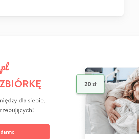
 ZBIÓRKĘ
niędzy dla siebie,
trzebujących!
a darmo