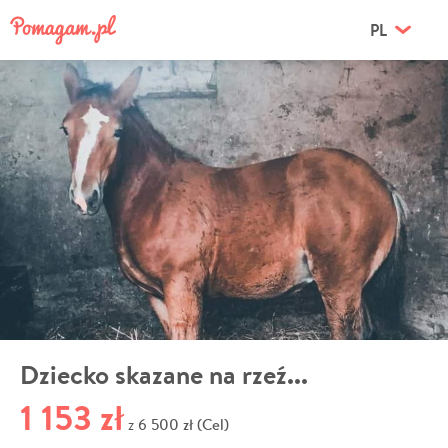
PL
Dziecko skazane na rzeź...
1 153 zł
6 500 zł (Cel)
z