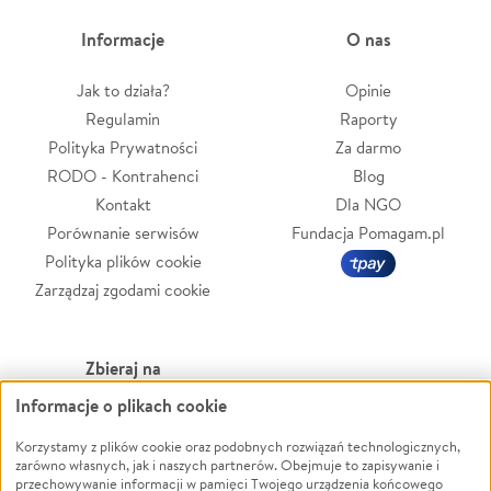
Informacje
O nas
Jak to działa?
Opinie
Regulamin
Raporty
Polityka Prywatności
Za darmo
RODO - Kontrahenci
Blog
Kontakt
Dla NGO
Porównanie serwisów
Fundacja Pomagam.pl
Polityka plików cookie
Zarządzaj zgodami cookie
Zbieraj na
Informacje o plikach cookie
Leczenie
LGBTQ+
Zwierzęta
Powódź
Korzystamy z plików cookie oraz podobnych rozwiązań technologicznych,
zarówno własnych, jak i naszych partnerów. Obejmuje to zapisywanie i
Pożar
Wichura
przechowywanie informacji w pamięci Twojego urządzenia końcowego