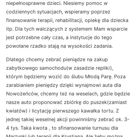
niepełnosprawne dzieci. Niesiemy pomoc w
codziennych sytuacjach, wspieramy poprzez
finansowanie terapii, rehabilitacji, opiekę dla dziecka
itp. Dla tych walczących z systemem Mam wsparcie
jest potrzebne cały czas, a instytucje do tego
powołane rzadko stają na wysokości zadania.
Dlatego chcemy zebrać pieniądze na zakup
zabytkowego samochodu(w zasadzie repliki),
którym będziemy wozić do ślubu Młodą Parę. Poza
zarabianiem pieniędzy dzięki wynajmowi auta dla
Nowożeńców, chcemy też na weselach, gdzie będzie
nasze auto proponować zbiórkę do puszek(zamiast
kwiatów) i licytację pierwszego kawałka tortu. Z
jednej takiej weselnej akcji powinniśmy zebrać ok. 3-
4 tys. Taka kwota , to sfinansowanie turnusu dla
Martynki lub terapii dla Krystiana. Ale,żeby można