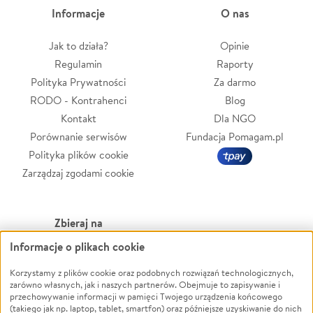
Informacje
O nas
Jak to działa?
Opinie
Regulamin
Raporty
Polityka Prywatności
Za darmo
RODO - Kontrahenci
Blog
Kontakt
Dla NGO
Porównanie serwisów
Fundacja Pomagam.pl
Polityka plików cookie
Zarządzaj zgodami cookie
Zbieraj na
Informacje o plikach cookie
Leczenie
LGBTQ+
Zwierzęta
Powódź
Korzystamy z plików cookie oraz podobnych rozwiązań technologicznych,
zarówno własnych, jak i naszych partnerów. Obejmuje to zapisywanie i
Pożar
Wichura
przechowywanie informacji w pamięci Twojego urządzenia końcowego
(takiego jak np. laptop, tablet, smartfon) oraz późniejsze uzyskiwanie do nich
Ukraina
NGO