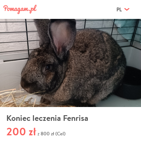
PL
Koniec leczenia Fenrisa
200 zł
800 zł (Cel)
z