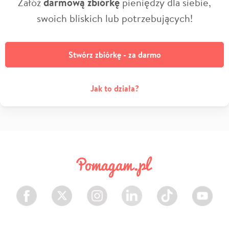
Załóż
darmową zbiórkę
pieniędzy dla siebie,
swoich bliskich lub potrzebujących!
Stwórz zbiórkę - za darmo
Jak to działa?
Facebook
Twitter
Instagram
LinkedIn
TikTok
Youtube