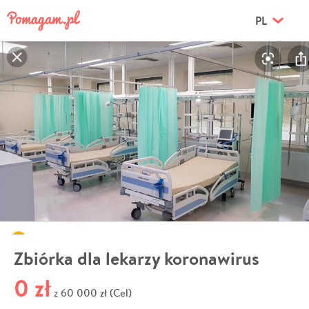
PL
Zbiórka dla lekarzy koronawirus
0 zł
60 000 zł (Cel)
z