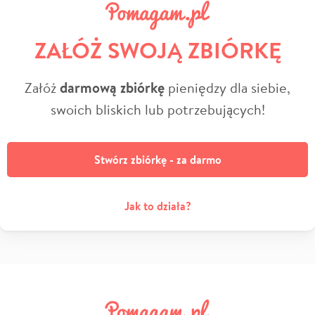
ZAŁÓŻ SWOJĄ ZBIÓRKĘ
Załóż
darmową zbiórkę
pieniędzy dla siebie,
swoich bliskich lub potrzebujących!
Stwórz zbiórkę - za darmo
Jak to działa?