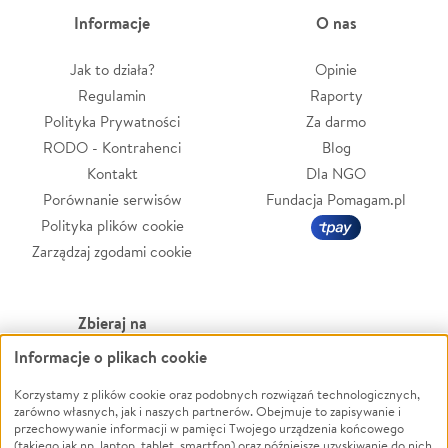
Informacje
O nas
Jak to działa?
Opinie
Regulamin
Raporty
Polityka Prywatności
Za darmo
RODO - Kontrahenci
Blog
Kontakt
Dla NGO
Porównanie serwisów
Fundacja Pomagam.pl
Polityka plików cookie
Zarządzaj zgodami cookie
Zbieraj na
Informacje o plikach cookie
Leczenie
LGBTQ+
Zwierzęta
Powódź
Korzystamy z plików cookie oraz podobnych rozwiązań technologicznych,
zarówno własnych, jak i naszych partnerów. Obejmuje to zapisywanie i
Pożar
Wichura
przechowywanie informacji w pamięci Twojego urządzenia końcowego
(takiego jak np. laptop, tablet, smartfon) oraz późniejsze uzyskiwanie do nich
Ukraina
NGO