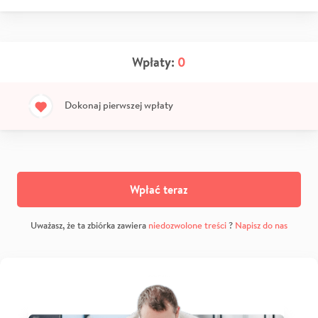
Wpłaty:
0
Dokonaj pierwszej wpłaty
Wpłać teraz
Uważasz, że ta zbiórka zawiera
niedozwolone treści
?
Napisz do nas