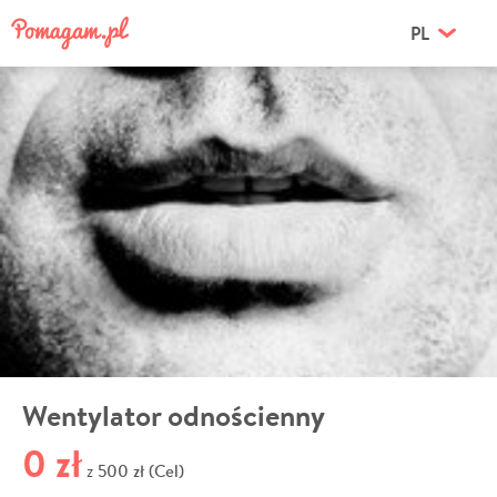
PL
Wentylator odnościenny
0 zł
500 zł (Cel)
z