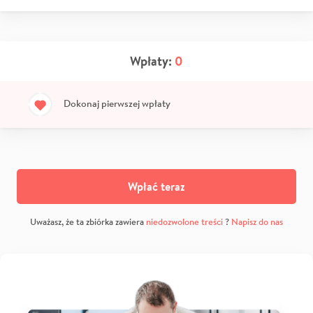
Wpłaty:
0
Dokonaj pierwszej wpłaty
Wpłać teraz
Uważasz, że ta zbiórka zawiera
niedozwolone treści
?
Napisz do nas