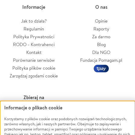
Informacje
O nas
Jak to działa?
Opinie
Regulamin
Raporty
Polityka Prywatności
Za darmo
RODO - Kontrahenci
Blog
Kontakt
Dla NGO
Porównanie serwisów
Fundacja Pomagam.pl
Polityka plików cookie
Zarządzaj zgodami cookie
Zbieraj na
Informacje o plikach cookie
Leczenie
LGBTQ+
Zwierzęta
Powódź
Korzystamy z plików cookie oraz podobnych rozwiązań technologicznych,
zarówno własnych, jak i naszych partnerów. Obejmuje to zapisywanie i
Pożar
Wichura
przechowywanie informacji w pamięci Twojego urządzenia końcowego
(takiego jak np. laptop, tablet, smartfon) oraz późniejsze uzyskiwanie do nich
Ukraina
NGO