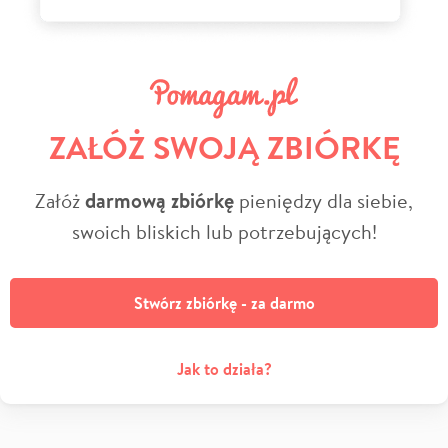
ZAŁÓŻ SWOJĄ ZBIÓRKĘ
Załóż
darmową zbiórkę
pieniędzy dla siebie,
swoich bliskich lub potrzebujących!
Stwórz zbiórkę - za darmo
Jak to działa?