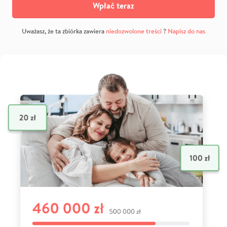
Wpłać teraz
Uważasz, że ta zbiórka zawiera
niedozwolone treści
?
Napisz do nas