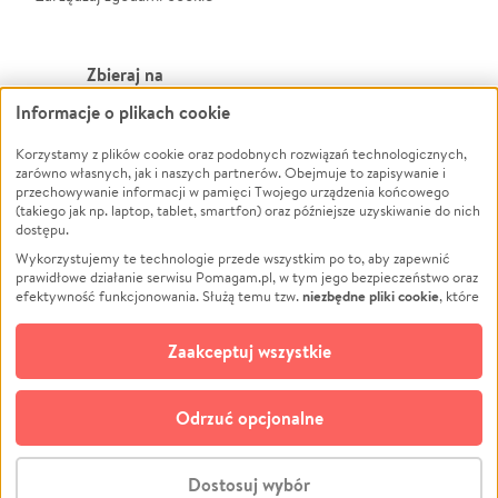
Zbieraj na
Informacje o plikach cookie
Leczenie
LGBTQ+
Zwierzęta
Powódź
Korzystamy z plików cookie oraz podobnych rozwiązań technologicznych,
zarówno własnych, jak i naszych partnerów. Obejmuje to zapisywanie i
Pożar
Wichura
przechowywanie informacji w pamięci Twojego urządzenia końcowego
(takiego jak np. laptop, tablet, smartfon) oraz późniejsze uzyskiwanie do nich
Ukraina
NGO
dostępu.
Sport
Religia
Wykorzystujemy te technologie przede wszystkim po to, aby zapewnić
Pomoc Finansowa
Edukacja
prawidłowe działanie serwisu Pomagam.pl, w tym jego bezpieczeństwo oraz
niezbędne pliki cookie
efektywność funkcjonowania. Służą temu tzw.
, które
Projekty
Podróż
pozostają zawsze aktywne.
Dowiedz się więcej
Pogrzeb
Impreza
opcjonalnych plików cookie
Dodatkowo, używamy
oraz podobnych
Zaakceptuj wszystkie
Społeczność lokalna
Ochrona środowiska
technologii do celów analitycznych i retargetingowych. Możesz wyrazić
zgodę na ich stosowanie lub jej odmówić. W dowolnym momencie masz
Kultura
Biznes
możliwość zmiany swoich preferencji na stronie „Zarządzaj zgodami cookie”,
Odrzuć opcjonalne
Polski
do której link znajdziesz w stopce serwisu Pomagam.pl. Opcjonalne pliki
cookie wykorzystywane są w następujących celach:
© CROWDING SP. Z O.O.
Analityka
– używamy tzw. plików cookie analitycznych, aby usprawniać
Dostosuj wybór
działanie serwisu Pomagam.pl. Dzięki nim możemy zrozumieć, jak