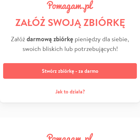
ZAŁÓŻ SWOJĄ ZBIÓRKĘ
Załóż
darmową zbiórkę
pieniędzy dla siebie,
swoich bliskich lub potrzebujących!
Stwórz zbiórkę - za darmo
Jak to działa?