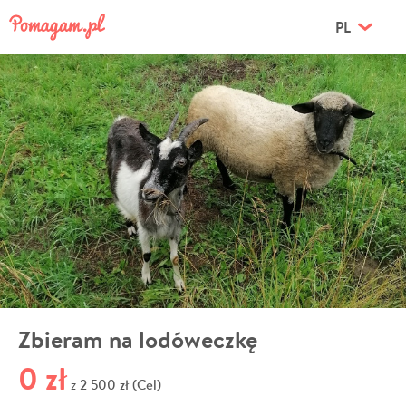
PL
Zbieram na lodóweczkę
0 zł
2 500 zł (Cel)
z