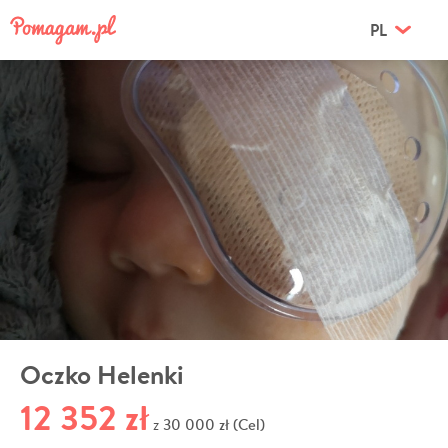
PL
Oczko Helenki
12 352 zł
30 000 zł (Cel)
z