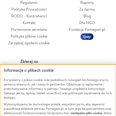
Regulamin
Raporty
Polityka Prywatności
Za darmo
RODO - Kontrahenci
Blog
Kontakt
Dla NGO
Porównanie serwisów
Fundacja Pomagam.pl
Polityka plików cookie
Zarządzaj zgodami cookie
Zbieraj na
Informacje o plikach cookie
Leczenie
LGBTQ+
Korzystamy z plików cookie oraz podobnych rozwiązań technologicznych,
Zwierzęta
Powódź
zarówno własnych, jak i naszych partnerów. Obejmuje to zapisywanie i
Pożar
Wichura
przechowywanie informacji w pamięci Twojego urządzenia końcowego
(takiego jak np. laptop, tablet, smartfon) oraz późniejsze uzyskiwanie do nich
Ukraina
NGO
dostępu.
Sport
Religia
Wykorzystujemy te technologie przede wszystkim po to, aby zapewnić
Pomoc Finansowa
Edukacja
prawidłowe działanie serwisu Pomagam.pl, w tym jego bezpieczeństwo oraz
niezbędne pliki cookie
efektywność funkcjonowania. Służą temu tzw.
, które
Projekty
Podróż