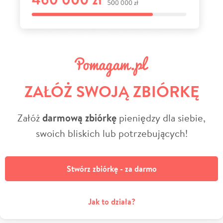
ZAŁÓŻ SWOJĄ ZBIÓRKĘ
Załóż
darmową zbiórkę
pieniędzy dla siebie,
swoich bliskich lub potrzebujących!
Stwórz zbiórkę - za darmo
Jak to działa?