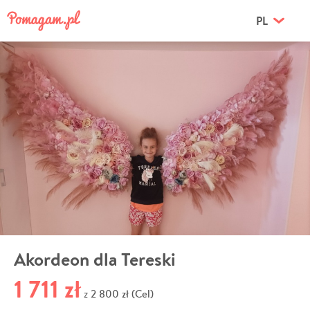
PL
Akordeon dla Tereski
1 711 zł
2 800 zł (Cel)
z