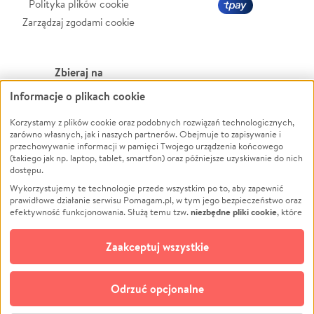
Polityka plików cookie
Zarządzaj zgodami cookie
Zbieraj na
Informacje o plikach cookie
Leczenie
LGBTQ+
Zwierzęta
Powódź
Korzystamy z plików cookie oraz podobnych rozwiązań technologicznych,
zarówno własnych, jak i naszych partnerów. Obejmuje to zapisywanie i
Pożar
Wichura
przechowywanie informacji w pamięci Twojego urządzenia końcowego
(takiego jak np. laptop, tablet, smartfon) oraz późniejsze uzyskiwanie do nich
Ukraina
NGO
dostępu.
Sport
Religia
Wykorzystujemy te technologie przede wszystkim po to, aby zapewnić
Pomoc Finansowa
Edukacja
prawidłowe działanie serwisu Pomagam.pl, w tym jego bezpieczeństwo oraz
niezbędne pliki cookie
efektywność funkcjonowania. Służą temu tzw.
, które
Projekty
Podróż
pozostają zawsze aktywne.
Dowiedz się więcej
Pogrzeb
Impreza
opcjonalnych plików cookie
Dodatkowo, używamy
oraz podobnych
Zaakceptuj wszystkie
Społeczność lokalna
Ochrona środowiska
technologii do celów analitycznych i retargetingowych. Możesz wyrazić
zgodę na ich stosowanie lub jej odmówić. W dowolnym momencie masz
Kultura
Biznes
możliwość zmiany swoich preferencji na stronie „Zarządzaj zgodami cookie”,
Odrzuć opcjonalne
Polski
do której link znajdziesz w stopce serwisu Pomagam.pl. Opcjonalne pliki
cookie wykorzystywane są w następujących celach: