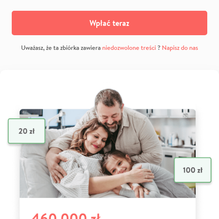
Wpłać teraz
Uważasz, że ta zbiórka zawiera
niedozwolone treści
?
Napisz do nas