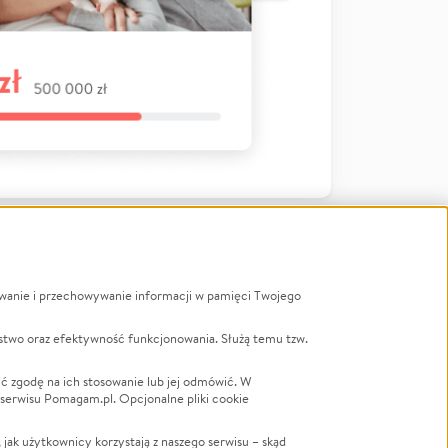
ywanie i przechowywanie informacji w pamięci Twojego
a
stwo oraz efektywność funkcjonowania. Służą temu tzw.
LGBTQ+
Powódź
ć zgodę na ich stosowanie lub jej odmówić. W
 serwisu Pomagam.pl. Opcjonalne pliki cookie
Wichura
NGO
ak użytkownicy korzystają z naszego serwisu – skąd