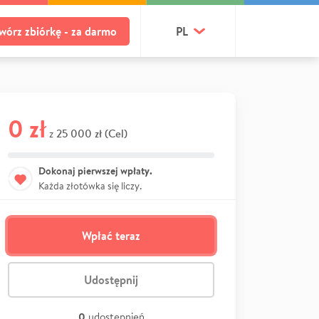
wórz zbiórkę - za darmo
PL
0 zł
25 000 zł (Cel)
z
Dokonaj pierwszej wpłaty.
Każda złotówka się liczy.
Wpłać teraz
Udostępnij
0
udostępnień