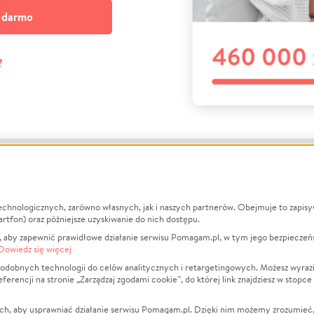
a darmo
?
echnologicznych, zarówno własnych, jak i naszych partnerów. Obejmuje to zapis
macje
O nas
Zbieraj n
artfon) oraz późniejsze uzyskiwanie do nich dostępu.
 aby zapewnić prawidłowe działanie serwisu Pomagam.pl, w tym jego bezpieczeń
działa?
Opinie
Leczenie
Dowiedz się więcej
min
Raporty
Zwierzęta
odobnych technologii do celów analitycznych i retargetingowych. Możesz wyrazi
ncji na stronie „Zarządzaj zgodami cookie”, do której link znajdziesz w stopce
ka Prywatności
Za darmo
Pożar
 Kontrahenci
Blog
Ukraina
ch, aby usprawniać działanie serwisu Pomagam.pl. Dzięki nim możemy zrozumieć, j