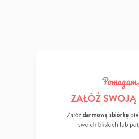
ZAŁÓŻ SWOJĄ
Załóż
darmową zbiórkę
pie
swoich bliskich lub po