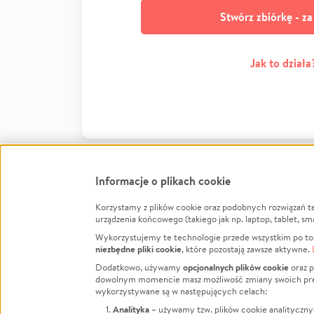
Stwórz zbiórkę - z
Jak to działa
Informacje o plikach cookie
Korzystamy z plików cookie oraz podobnych rozwiązań t
Infor
urządzenia końcowego (takiego jak np. laptop, tablet, sm
Wykorzystujemy te technologie przede wszystkim po to,
Jak to 
niezbędne pliki cookie
, które pozostają zawsze aktywne.
Facebook
Twitter
Instagram
Regula
opcjonalnych plików cookie
Dodatkowo, używamy
oraz p
dowolnym momencie masz możliwość zmiany swoich prefere
Polity
LinkedIn
TikTok
Youtube
wykorzystywane są w następujących celach:
RODO -
Analityka
– używamy tzw. plików cookie analityczny