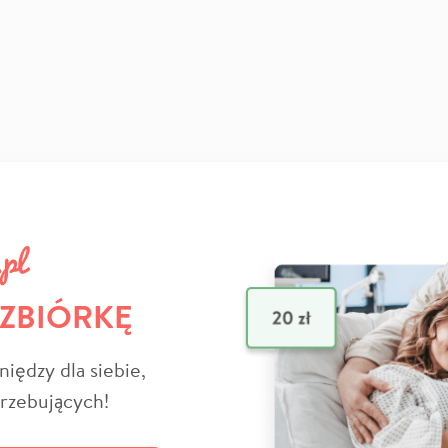
 ZBIÓRKĘ
niędzy dla siebie,
trzebujących!