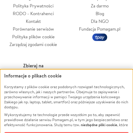
Polityka Prywatności
Za darmo
RODO - Kontrahenci
Blog
Kontakt
Dla NGO
Porównanie serwisów
Fundacja Pomagam.pl
Polityka plików cookie
Zarządzaj zgodami cookie
Zbieraj na
Informacje o plikach cookie
Leczenie
LGBTQ+
Zwierzęta
Powódź
Korzystamy z plików cookie oraz podobnych rozwiązań technologicznych,
zarówno własnych, jak i naszych partnerów. Obejmuje to zapisywanie i
Pożar
Wichura
przechowywanie informacji w pamięci Twojego urządzenia końcowego
(takiego jak np. laptop, tablet, smartfon) oraz późniejsze uzyskiwanie do nich
Ukraina
NGO
dostępu.
Sport
Religia
Wykorzystujemy te technologie przede wszystkim po to, aby zapewnić
Pomoc Finansowa
Edukacja
prawidłowe działanie serwisu Pomagam.pl, w tym jego bezpieczeństwo oraz
niezbędne pliki cookie
efektywność funkcjonowania. Służą temu tzw.
, które
Projekty
Podróż
pozostają zawsze aktywne.
Dowiedz się więcej