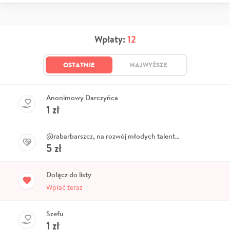
Wpłaty:
12
OSTATNIE
NAJWYŻSZE
Anonimowy Darczyńca
1
zł
@rabarbarszcz, na rozwój młodych talentów (albo alkohol)
5
zł
Dołącz do listy
Wpłać teraz
Szefu
1
zł