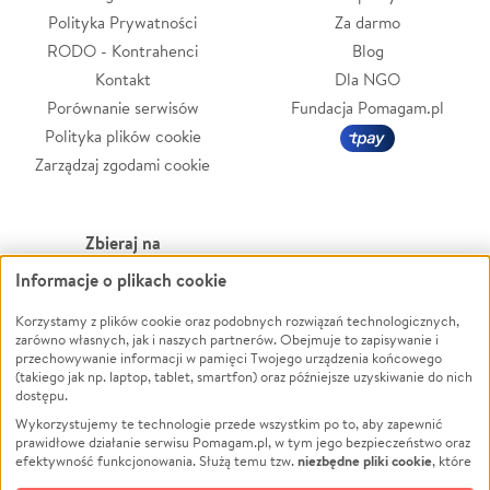
Polityka Prywatności
Za darmo
RODO - Kontrahenci
Blog
Kontakt
Dla NGO
Porównanie serwisów
Fundacja Pomagam.pl
Polityka plików cookie
Zarządzaj zgodami cookie
Zbieraj na
Informacje o plikach cookie
Leczenie
LGBTQ+
Zwierzęta
Powódź
Korzystamy z plików cookie oraz podobnych rozwiązań technologicznych,
zarówno własnych, jak i naszych partnerów. Obejmuje to zapisywanie i
Pożar
Wichura
przechowywanie informacji w pamięci Twojego urządzenia końcowego
(takiego jak np. laptop, tablet, smartfon) oraz późniejsze uzyskiwanie do nich
Ukraina
NGO
dostępu.
Sport
Religia
Wykorzystujemy te technologie przede wszystkim po to, aby zapewnić
Pomoc Finansowa
Edukacja
prawidłowe działanie serwisu Pomagam.pl, w tym jego bezpieczeństwo oraz
niezbędne pliki cookie
efektywność funkcjonowania. Służą temu tzw.
, które
Projekty
Podróż
pozostają zawsze aktywne.
Dowiedz się więcej