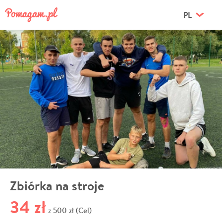
PL
Zbiórka na stroje
34 zł
500 zł (Cel)
z