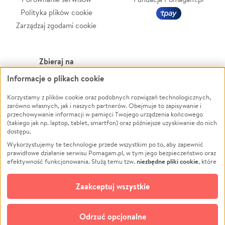
Polityka plików cookie
Zarządzaj zgodami cookie
Zbieraj na
Informacje o plikach cookie
Leczenie
LGBTQ+
Zwierzęta
Powódź
Korzystamy z plików cookie oraz podobnych rozwiązań technologicznych,
zarówno własnych, jak i naszych partnerów. Obejmuje to zapisywanie i
Pożar
Wichura
przechowywanie informacji w pamięci Twojego urządzenia końcowego
(takiego jak np. laptop, tablet, smartfon) oraz późniejsze uzyskiwanie do nich
Ukraina
NGO
dostępu.
Sport
Religia
Wykorzystujemy te technologie przede wszystkim po to, aby zapewnić
Pomoc Finansowa
Edukacja
prawidłowe działanie serwisu Pomagam.pl, w tym jego bezpieczeństwo oraz
niezbędne pliki cookie
efektywność funkcjonowania. Służą temu tzw.
, które
Projekty
Podróż
pozostają zawsze aktywne.
Dowiedz się więcej
Pogrzeb
Impreza
opcjonalnych plików cookie
Dodatkowo, używamy
oraz podobnych
Zaakceptuj wszystkie
Społeczność lokalna
Ochrona środowiska
technologii do celów analitycznych i retargetingowych. Możesz wyrazić
zgodę na ich stosowanie lub jej odmówić. W dowolnym momencie masz
Kultura
Biznes
możliwość zmiany swoich preferencji na stronie „Zarządzaj zgodami cookie”,
Odrzuć opcjonalne
Polski
do której link znajdziesz w stopce serwisu Pomagam.pl. Opcjonalne pliki