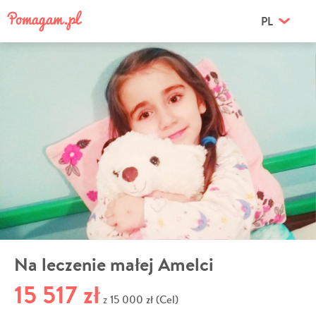
PL
Na leczenie małej Amelci
15 517 zł
15 000 zł (Cel)
z