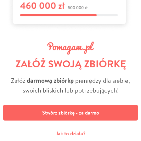
ZAŁÓŻ SWOJĄ ZBIÓRKĘ
Załóż
darmową zbiórkę
pieniędzy dla siebie,
swoich bliskich lub potrzebujących!
Stwórz zbiórkę - za darmo
Jak to działa?