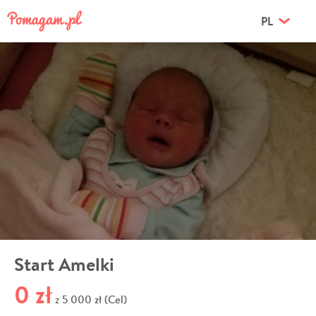
PL
Start Amelki
0 zł
5 000 zł (Cel)
z