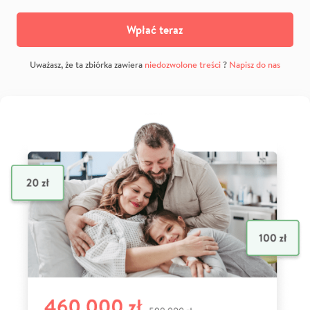
Wpłać teraz
Uważasz, że ta zbiórka zawiera
niedozwolone treści
?
Napisz do nas