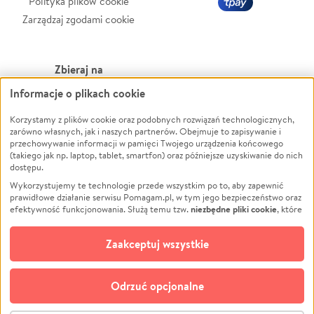
Polityka plików cookie
Zarządzaj zgodami cookie
Zbieraj na
Informacje o plikach cookie
Leczenie
LGBTQ+
Zwierzęta
Powódź
Korzystamy z plików cookie oraz podobnych rozwiązań technologicznych,
zarówno własnych, jak i naszych partnerów. Obejmuje to zapisywanie i
Pożar
Wichura
przechowywanie informacji w pamięci Twojego urządzenia końcowego
(takiego jak np. laptop, tablet, smartfon) oraz późniejsze uzyskiwanie do nich
Ukraina
NGO
dostępu.
Sport
Religia
Wykorzystujemy te technologie przede wszystkim po to, aby zapewnić
Pomoc Finansowa
Edukacja
prawidłowe działanie serwisu Pomagam.pl, w tym jego bezpieczeństwo oraz
niezbędne pliki cookie
efektywność funkcjonowania. Służą temu tzw.
, które
Projekty
Podróż
pozostają zawsze aktywne.
Dowiedz się więcej
Pogrzeb
Impreza
opcjonalnych plików cookie
Dodatkowo, używamy
oraz podobnych
Zaakceptuj wszystkie
Społeczność lokalna
Ochrona środowiska
technologii do celów analitycznych i retargetingowych. Możesz wyrazić
zgodę na ich stosowanie lub jej odmówić. W dowolnym momencie masz
Kultura
Biznes
możliwość zmiany swoich preferencji na stronie „Zarządzaj zgodami cookie”,
Odrzuć opcjonalne
Polski
do której link znajdziesz w stopce serwisu Pomagam.pl. Opcjonalne pliki
cookie wykorzystywane są w następujących celach: