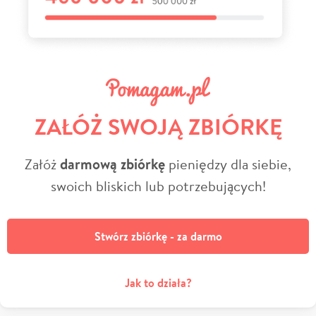
ZAŁÓŻ SWOJĄ ZBIÓRKĘ
Załóż
darmową zbiórkę
pieniędzy dla siebie,
swoich bliskich lub potrzebujących!
Stwórz zbiórkę - za darmo
Jak to działa?