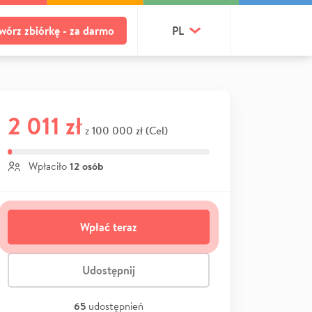
wórz zbiórkę - za darmo
PL
2 011 zł
100 000 zł (Cel)
z
12 osób
Wpłaciło
Wpłać teraz
Udostępnij
65
udostępnień