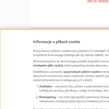
Jak to działa
Informacje o plikach cookie
Korzystamy z plików cookie oraz podobnych rozwiązań t
Infor
urządzenia końcowego (takiego jak np. laptop, tablet, sm
Wykorzystujemy te technologie przede wszystkim po to,
Jak to 
niezbędne pliki cookie
, które pozostają zawsze aktywne.
Facebook
Twitter
Instagram
Regula
opcjonalnych plików cookie
Dodatkowo, używamy
oraz p
dowolnym momencie masz możliwość zmiany swoich prefere
Polity
LinkedIn
TikTok
Youtube
wykorzystywane są w następujących celach:
RODO -
Analityka
– używamy tzw. plików cookie analityczny
Kontak
trafiają do serwisu, jak długo z niego korzystają i j
Porówn
Retargeting
– my oraz nasi zaufani partnerzy stosu
reklamowe, zwłaszcza dotyczące prowadzonych w se
Polityk
Zarząd