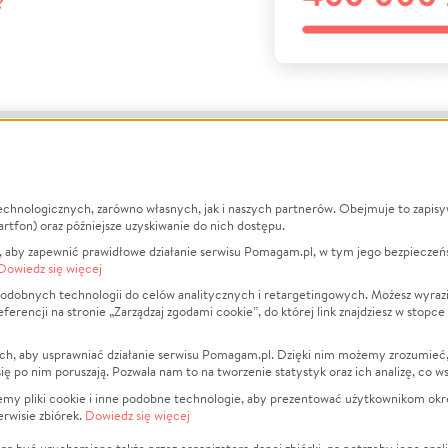
?
echnologicznych, zarówno własnych, jak i naszych partnerów. Obejmuje to zapis
macje
O nas
Zbieraj n
artfon) oraz późniejsze uzyskiwanie do nich dostępu.
 aby zapewnić prawidłowe działanie serwisu Pomagam.pl, w tym jego bezpieczeń
działa?
Opinie
Leczenie
Dowiedz się więcej
min
Raporty
Zwierzęta
odobnych technologii do celów analitycznych i retargetingowych. Możesz wyrazi
ncji na stronie „Zarządzaj zgodami cookie”, do której link znajdziesz w stopce
ka Prywatności
Za darmo
Pożar
 Kontrahenci
Blog
Ukraina
ch, aby usprawniać działanie serwisu Pomagam.pl. Dzięki nim możemy zrozumieć, j
t
Dla NGO
Sport
ak się po nim poruszają. Pozwala nam to na tworzenie statystyk oraz ich analizę, co w
anie serwisów
Fundacja Pomagam.pl
Pomoc Fi
jemy pliki cookie i inne podobne technologie, aby prezentować użytkownikom okr
rwisie zbiórek.
Dowiedz się więcej
a plików cookie
Projekty
zaj zgodami cookie
Pogrzeb