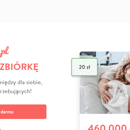
 ZBIÓRKĘ
niędzy dla siebie,
trzebujących!
a darmo