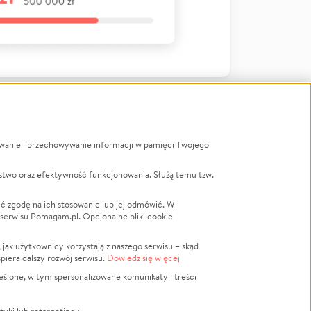
ywanie i przechowywanie informacji w pamięci Twojego
a
stwo oraz efektywność funkcjonowania. Służą temu tzw.
LGBTQ+
Powódź
ć zgodę na ich stosowanie lub jej odmówić. W
 serwisu Pomagam.pl. Opcjonalne pliki cookie
Wichura
NGO
ak użytkownicy korzystają z naszego serwisu – skąd
Religia
spiera dalszy rozwój serwisu.
Dowiedz się więcej
nansowa
Edukacja
eślone, w tym spersonalizowane komunikaty i treści
Podróż
Impreza