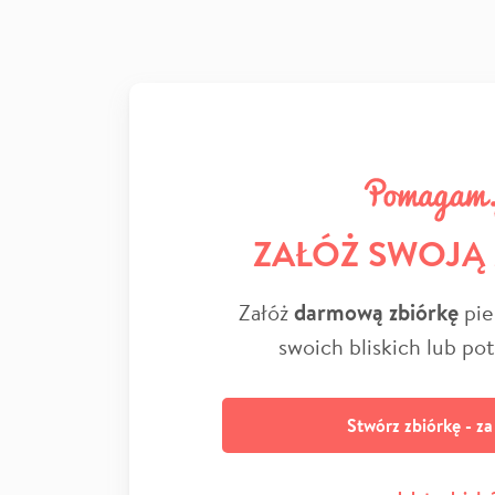
ZAŁÓŻ SWOJĄ
Załóż
darmową zbiórkę
pie
swoich bliskich lub po
Stwórz zbiórkę - z