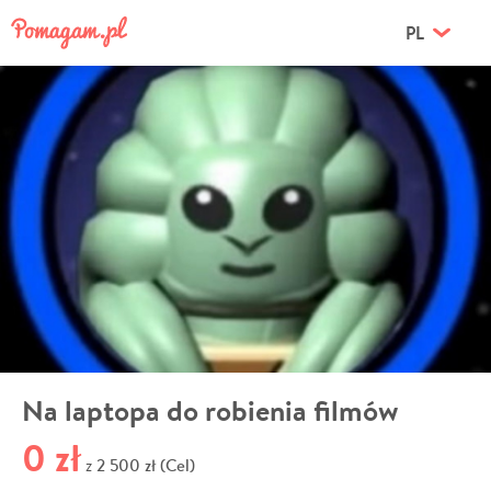
PL
Na laptopa do robienia filmów
0 zł
2 500 zł (Cel)
z