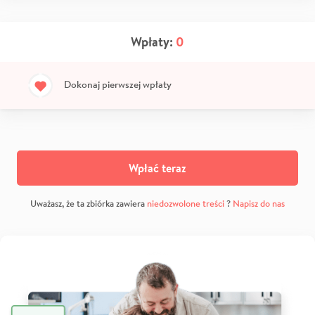
Wpłaty:
0
Dokonaj pierwszej wpłaty
Wpłać teraz
Uważasz, że ta zbiórka zawiera
niedozwolone treści
?
Napisz do nas