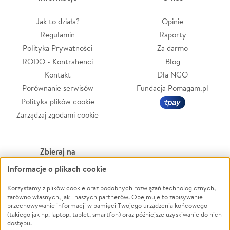
Jak to działa?
Opinie
Regulamin
Raporty
Polityka Prywatności
Za darmo
RODO - Kontrahenci
Blog
Kontakt
Dla NGO
Porównanie serwisów
Fundacja Pomagam.pl
Polityka plików cookie
Zarządzaj zgodami cookie
Zbieraj na
Informacje o plikach cookie
Leczenie
LGBTQ+
Zwierzęta
Powódź
Korzystamy z plików cookie oraz podobnych rozwiązań technologicznych,
zarówno własnych, jak i naszych partnerów. Obejmuje to zapisywanie i
Pożar
Wichura
przechowywanie informacji w pamięci Twojego urządzenia końcowego
(takiego jak np. laptop, tablet, smartfon) oraz późniejsze uzyskiwanie do nich
Ukraina
NGO
dostępu.
Sport
Religia