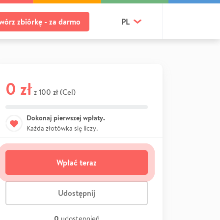
wórz zbiórkę - za darmo
PL
0 zł
100 zł (Cel)
z
Dokonaj pierwszej wpłaty.
Każda złotówka się liczy.
Wpłać teraz
Udostępnij
0
udostępnień