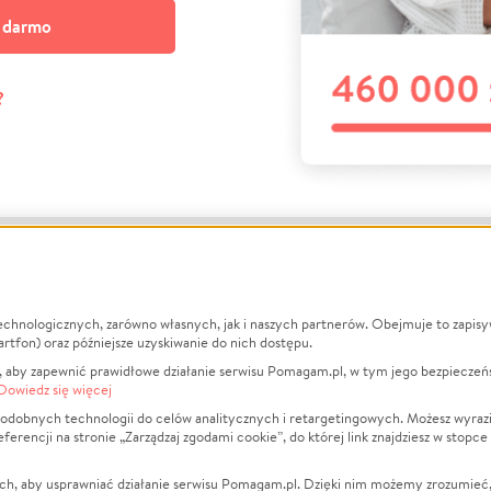
a darmo
?
echnologicznych, zarówno własnych, jak i naszych partnerów. Obejmuje to zapis
macje
O nas
Zbieraj n
artfon) oraz późniejsze uzyskiwanie do nich dostępu.
 aby zapewnić prawidłowe działanie serwisu Pomagam.pl, w tym jego bezpieczeń
działa?
Opinie
Leczenie
Dowiedz się więcej
min
Raporty
Zwierzęta
odobnych technologii do celów analitycznych i retargetingowych. Możesz wyrazi
ncji na stronie „Zarządzaj zgodami cookie”, do której link znajdziesz w stopce
ka Prywatności
Za darmo
Pożar
 Kontrahenci
Blog
Ukraina
ch, aby usprawniać działanie serwisu Pomagam.pl. Dzięki nim możemy zrozumieć, j