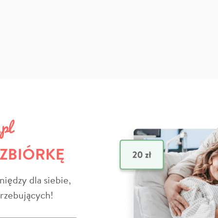
 ZBIÓRKĘ
niędzy dla siebie,
trzebujących!