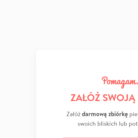
ZAŁÓŻ SWOJĄ
Załóż
darmową zbiórkę
pie
swoich bliskich lub po