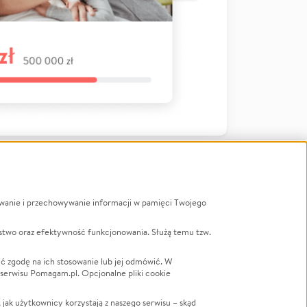
ywanie i przechowywanie informacji w pamięci Twojego
a
stwo oraz efektywność funkcjonowania. Służą temu tzw.
LGBTQ+
Powódź
ć zgodę na ich stosowanie lub jej odmówić. W
 serwisu Pomagam.pl. Opcjonalne pliki cookie
Wichura
NGO
ak użytkownicy korzystają z naszego serwisu – skąd