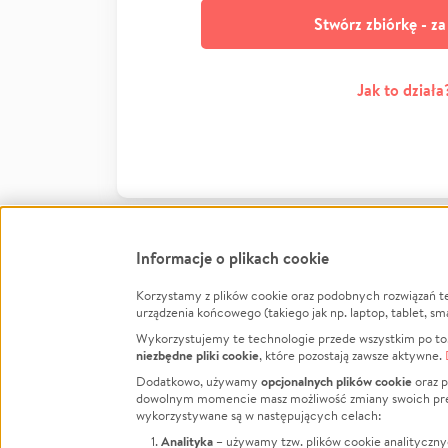
Stwórz zbiórkę - z
Jak to działa
Informacje o plikach cookie
Korzystamy z plików cookie oraz podobnych rozwiązań t
Infor
urządzenia końcowego (takiego jak np. laptop, tablet, sm
Wykorzystujemy te technologie przede wszystkim po to,
Jak to 
niezbędne pliki cookie
, które pozostają zawsze aktywne.
Facebook
Twitter
Instagram
Regula
opcjonalnych plików cookie
Dodatkowo, używamy
oraz p
dowolnym momencie masz możliwość zmiany swoich prefere
Polity
LinkedIn
TikTok
Youtube
wykorzystywane są w następujących celach:
RODO -
Analityka
– używamy tzw. plików cookie analityczny