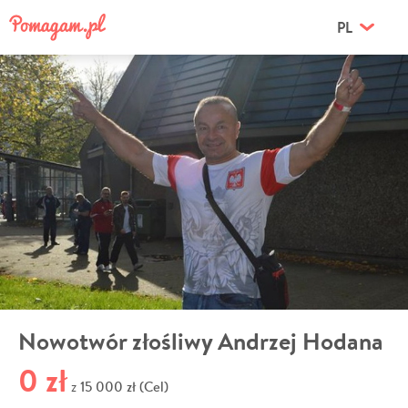
PL
Nowotwór złośliwy Andrzej Hodana
0 zł
15 000 zł (Cel)
z