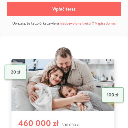
Wpłać teraz
Uważasz, że ta zbiórka zawiera
niedozwolone treści
?
Napisz do nas