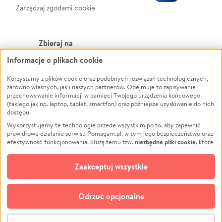
Zarządzaj zgodami cookie
Zbieraj na
Informacje o plikach cookie
Leczenie
LGBTQ+
Zwierzęta
Powódź
Korzystamy z plików cookie oraz podobnych rozwiązań technologicznych,
zarówno własnych, jak i naszych partnerów. Obejmuje to zapisywanie i
Pożar
Wichura
przechowywanie informacji w pamięci Twojego urządzenia końcowego
(takiego jak np. laptop, tablet, smartfon) oraz późniejsze uzyskiwanie do nich
Ukraina
NGO
dostępu.
Sport
Religia
Wykorzystujemy te technologie przede wszystkim po to, aby zapewnić
Pomoc Finansowa
Edukacja
prawidłowe działanie serwisu Pomagam.pl, w tym jego bezpieczeństwo oraz
niezbędne pliki cookie
efektywność funkcjonowania. Służą temu tzw.
, które
Projekty
Podróż
pozostają zawsze aktywne.
Dowiedz się więcej
Pogrzeb
Impreza
opcjonalnych plików cookie
Dodatkowo, używamy
oraz podobnych
Zaakceptuj wszystkie
Społeczność lokalna
Ochrona środowiska
technologii do celów analitycznych i retargetingowych. Możesz wyrazić
zgodę na ich stosowanie lub jej odmówić. W dowolnym momencie masz
Kultura
Biznes
możliwość zmiany swoich preferencji na stronie „Zarządzaj zgodami cookie”,
Odrzuć opcjonalne
Polski
do której link znajdziesz w stopce serwisu Pomagam.pl. Opcjonalne pliki
cookie wykorzystywane są w następujących celach:
© CROWDING SP. Z O.O.
Analityka
– używamy tzw. plików cookie analitycznych, aby usprawniać