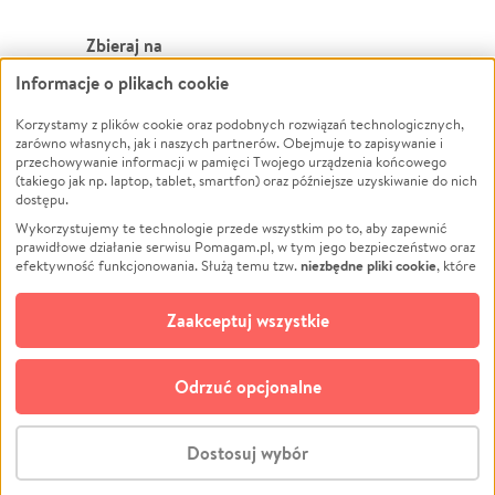
Zbieraj na
Informacje o plikach cookie
Leczenie
LGBTQ+
Zwierzęta
Powódź
Korzystamy z plików cookie oraz podobnych rozwiązań technologicznych,
zarówno własnych, jak i naszych partnerów. Obejmuje to zapisywanie i
Pożar
Wichura
przechowywanie informacji w pamięci Twojego urządzenia końcowego
(takiego jak np. laptop, tablet, smartfon) oraz późniejsze uzyskiwanie do nich
Ukraina
NGO
dostępu.
Sport
Religia
Wykorzystujemy te technologie przede wszystkim po to, aby zapewnić
Pomoc Finansowa
Edukacja
prawidłowe działanie serwisu Pomagam.pl, w tym jego bezpieczeństwo oraz
niezbędne pliki cookie
efektywność funkcjonowania. Służą temu tzw.
, które
Projekty
Podróż
pozostają zawsze aktywne.
Dowiedz się więcej
Pogrzeb
Impreza
opcjonalnych plików cookie
Dodatkowo, używamy
oraz podobnych
Zaakceptuj wszystkie
Społeczność lokalna
Ochrona środowiska
technologii do celów analitycznych i retargetingowych. Możesz wyrazić
zgodę na ich stosowanie lub jej odmówić. W dowolnym momencie masz
Kultura
Biznes
możliwość zmiany swoich preferencji na stronie „Zarządzaj zgodami cookie”,
Odrzuć opcjonalne
Polski
do której link znajdziesz w stopce serwisu Pomagam.pl. Opcjonalne pliki
cookie wykorzystywane są w następujących celach:
© CROWDING SP. Z O.O.
Analityka
– używamy tzw. plików cookie analitycznych, aby usprawniać
Dostosuj wybór
działanie serwisu Pomagam.pl. Dzięki nim możemy zrozumieć, jak
użytkownicy korzystają z naszego serwisu – skąd trafiają do serwisu, jak
Stwórz zbiórkę - za darmo
długo z niego korzystają i jak się po nim poruszają. Pozwala nam to na