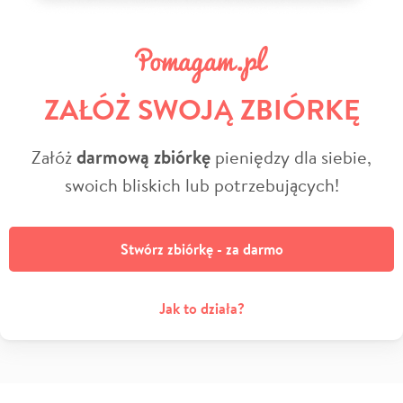
ZAŁÓŻ SWOJĄ ZBIÓRKĘ
Załóż
darmową zbiórkę
pieniędzy dla siebie,
swoich bliskich lub potrzebujących!
Stwórz zbiórkę - za darmo
Jak to działa?