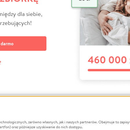
niędzy dla siebie,
trzebujących!
a darmo
?
echnologicznych, zarówno własnych, jak i naszych partnerów. Obejmuje to zapis
macje
O nas
Zbieraj n
artfon) oraz późniejsze uzyskiwanie do nich dostępu.