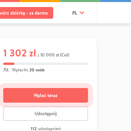
wórz zbiórkę - za darmo
PL
1 302 zł
10 000 zł (Cel)
z
20 osób
Wpłaciło
Wpłać teraz
Udostępnij
112
udostępnień