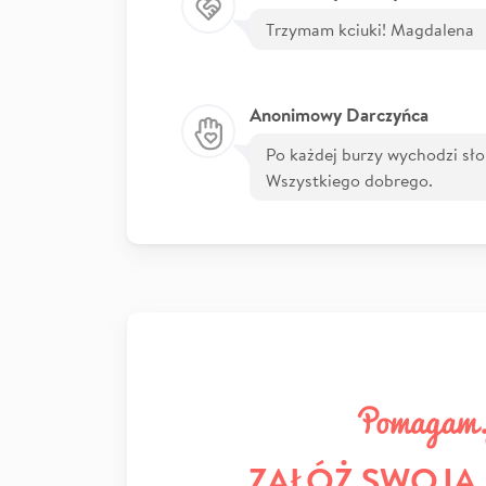
Trzymam kciuki! Magdalena
Anonimowy Darczyńca
Po każdej burzy wychodzi słoń
Wszystkiego dobrego.
ZAŁÓŻ SWOJĄ