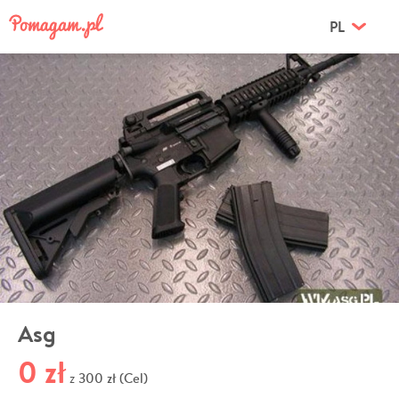
PL
Asg
0 zł
300 zł (Cel)
z