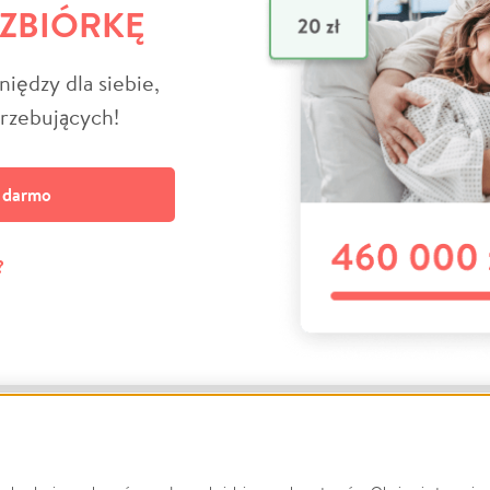
 ZBIÓRKĘ
niędzy dla siebie,
trzebujących!
a darmo
?