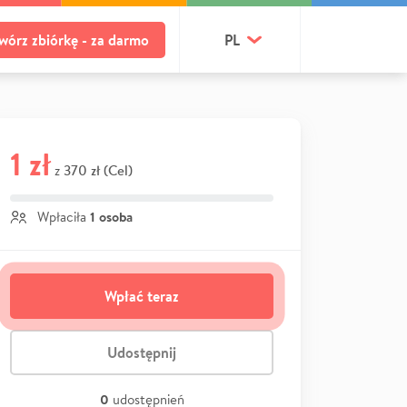
wórz zbiórkę - za darmo
PL
1 zł
370 zł (Cel)
z
1 osoba
Wpłaciła
Wpłać teraz
Udostępnij
0
udostępnień