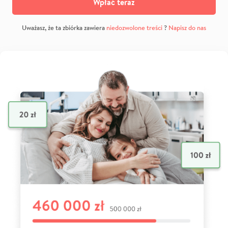
Wpłać teraz
Uważasz, że ta zbiórka zawiera
niedozwolone treści
?
Napisz do nas