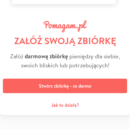
ZAŁÓŻ SWOJĄ ZBIÓRKĘ
Załóż
darmową zbiórkę
pieniędzy dla siebie,
swoich bliskich lub potrzebujących!
Stwórz zbiórkę - za darmo
Jak to działa?