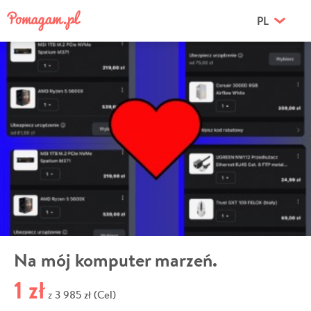
PL
Na mój komputer marzeń.
1 zł
3 985 zł (Cel)
z