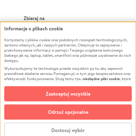
Zbieraj na
Informacje o plikach cookie
Leczenie
LGBTQ+
Zwierzęta
Powódź
Korzystamy z plików cookie oraz podobnych rozwiązań technologicznych,
zarówno własnych, jak i naszych partnerów. Obejmuje to zapisywanie i
Pożar
Wichura
przechowywanie informacji w pamięci Twojego urządzenia końcowego
(takiego jak np. laptop, tablet, smartfon) oraz późniejsze uzyskiwanie do nich
Ukraina
NGO
dostępu.
Sport
Religia
Wykorzystujemy te technologie przede wszystkim po to, aby zapewnić
Pomoc Finansowa
Edukacja
prawidłowe działanie serwisu Pomagam.pl, w tym jego bezpieczeństwo oraz
niezbędne pliki cookie
efektywność funkcjonowania. Służą temu tzw.
, które
Projekty
Podróż
pozostają zawsze aktywne.
Dowiedz się więcej
Pogrzeb
Impreza
opcjonalnych plików cookie
Dodatkowo, używamy
oraz podobnych
Zaakceptuj wszystkie
Społeczność lokalna
Ochrona środowiska
technologii do celów analitycznych i retargetingowych. Możesz wyrazić
zgodę na ich stosowanie lub jej odmówić. W dowolnym momencie masz
Kultura
Biznes
możliwość zmiany swoich preferencji na stronie „Zarządzaj zgodami cookie”,
Odrzuć opcjonalne
Polski
do której link znajdziesz w stopce serwisu Pomagam.pl. Opcjonalne pliki
cookie wykorzystywane są w następujących celach:
© CROWDING SP. Z O.O.
Analityka
– używamy tzw. plików cookie analitycznych, aby usprawniać
Dostosuj wybór
działanie serwisu Pomagam.pl. Dzięki nim możemy zrozumieć, jak
użytkownicy korzystają z naszego serwisu – skąd trafiają do serwisu, jak