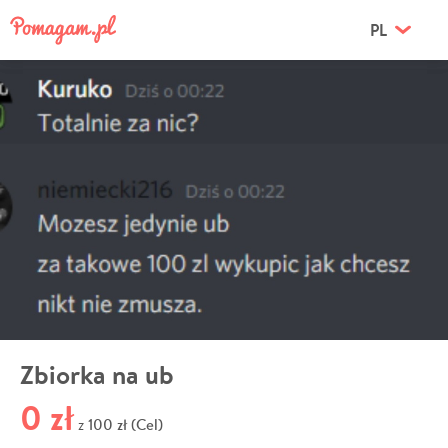
PL
Zbiorka na ub
0 zł
100 zł (Cel)
z