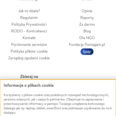
Jak to działa?
Opinie
Regulamin
Raporty
Polityka Prywatności
Za darmo
RODO - Kontrahenci
Blog
Kontakt
Dla NGO
Porównanie serwisów
Fundacja Pomagam.pl
Polityka plików cookie
Zarządzaj zgodami cookie
Zbieraj na
Informacje o plikach cookie
Leczenie
LGBTQ+
Zwierzęta
Powódź
Korzystamy z plików cookie oraz podobnych rozwiązań technologicznych,
zarówno własnych, jak i naszych partnerów. Obejmuje to zapisywanie i
Pożar
Wichura
przechowywanie informacji w pamięci Twojego urządzenia końcowego
(takiego jak np. laptop, tablet, smartfon) oraz późniejsze uzyskiwanie do nich
Ukraina
NGO
dostępu.
Sport
Religia