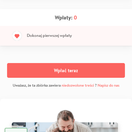
Wpłaty:
0
Dokonaj pierwszej wpłaty
Wpłać teraz
Uważasz, że ta zbiórka zawiera
niedozwolone treści
?
Napisz do nas