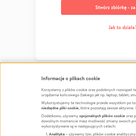
Stwórz zbiórkę - z
Jak to działa
Informacje o plikach cookie
Korzystamy z plików cookie oraz podobnych rozwiązań t
Infor
urządzenia końcowego (takiego jak np. laptop, tablet, sm
Wykorzystujemy te technologie przede wszystkim po to,
Jak to 
niezbędne pliki cookie
, które pozostają zawsze aktywne.
Facebook
Twitter
Instagram
Regula
opcjonalnych plików cookie
Dodatkowo, używamy
oraz p
dowolnym momencie masz możliwość zmiany swoich prefere
Polity
LinkedIn
TikTok
Youtube
wykorzystywane są w następujących celach:
RODO -
Analityka
– używamy tzw. plików cookie analityczny