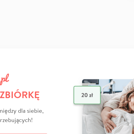
 ZBIÓRKĘ
niędzy dla siebie,
trzebujących!