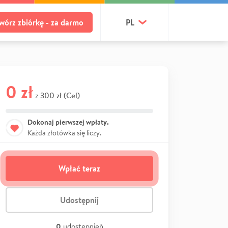
wórz zbiórkę - za darmo
PL
0 zł
300 zł (Cel)
z
Dokonaj pierwszej wpłaty.
Każda złotówka się liczy.
Wpłać teraz
Udostępnij
0
udostępnień