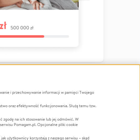
ywanie i przechowywanie informacji w pamięci Twojego
a
stwo oraz efektywność funkcjonowania. Służą temu tzw.
LGBTQ+
Powódź
ć zgodę na ich stosowanie lub jej odmówić. W
 serwisu Pomagam.pl. Opcjonalne pliki cookie
Wichura
NGO
ak użytkownicy korzystają z naszego serwisu – skąd