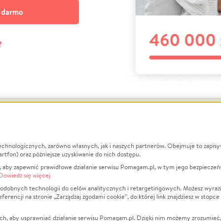
a darmo
?
echnologicznych, zarówno własnych, jak i naszych partnerów. Obejmuje to zapis
macje
O nas
Zbieraj n
artfon) oraz późniejsze uzyskiwanie do nich dostępu.
 aby zapewnić prawidłowe działanie serwisu Pomagam.pl, w tym jego bezpieczeń
działa?
Opinie
Leczenie
Dowiedz się więcej
min
Raporty
Zwierzęta
odobnych technologii do celów analitycznych i retargetingowych. Możesz wyrazi
ncji na stronie „Zarządzaj zgodami cookie”, do której link znajdziesz w stopce
ka Prywatności
Za darmo
Pożar
 Kontrahenci
Blog
Ukraina
ch, aby usprawniać działanie serwisu Pomagam.pl. Dzięki nim możemy zrozumieć, j