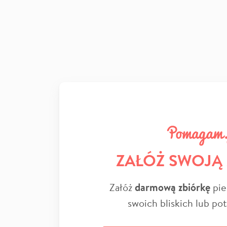
ZAŁÓŻ SWOJĄ
Załóż
darmową zbiórkę
pie
swoich bliskich lub po