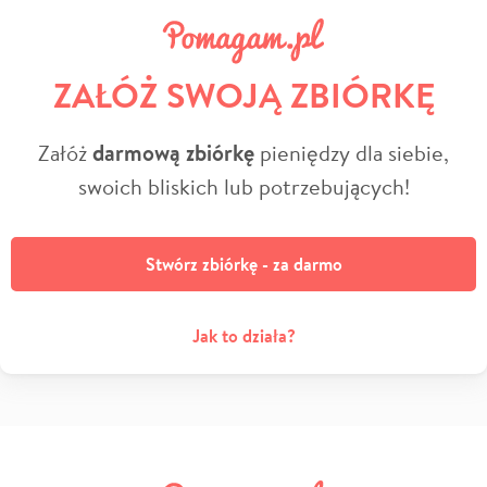
ZAŁÓŻ SWOJĄ ZBIÓRKĘ
Załóż
darmową zbiórkę
pieniędzy dla siebie,
swoich bliskich lub potrzebujących!
Stwórz zbiórkę - za darmo
Jak to działa?