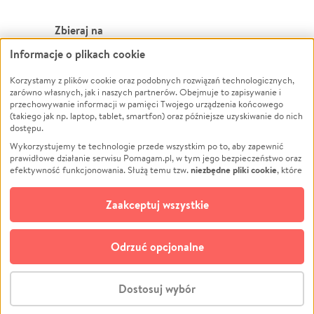
Zbieraj na
Informacje o plikach cookie
Leczenie
LGBTQ+
Zwierzęta
Powódź
Korzystamy z plików cookie oraz podobnych rozwiązań technologicznych,
zarówno własnych, jak i naszych partnerów. Obejmuje to zapisywanie i
Pożar
Wichura
przechowywanie informacji w pamięci Twojego urządzenia końcowego
(takiego jak np. laptop, tablet, smartfon) oraz późniejsze uzyskiwanie do nich
Ukraina
NGO
dostępu.
Sport
Religia
Wykorzystujemy te technologie przede wszystkim po to, aby zapewnić
Pomoc Finansowa
Edukacja
prawidłowe działanie serwisu Pomagam.pl, w tym jego bezpieczeństwo oraz
niezbędne pliki cookie
efektywność funkcjonowania. Służą temu tzw.
, które
Projekty
Podróż
pozostają zawsze aktywne.
Dowiedz się więcej
Pogrzeb
Impreza
opcjonalnych plików cookie
Dodatkowo, używamy
oraz podobnych
Zaakceptuj wszystkie
Społeczność lokalna
Ochrona środowiska
technologii do celów analitycznych i retargetingowych. Możesz wyrazić
zgodę na ich stosowanie lub jej odmówić. W dowolnym momencie masz
Kultura
Biznes
możliwość zmiany swoich preferencji na stronie „Zarządzaj zgodami cookie”,
Odrzuć opcjonalne
Polski
do której link znajdziesz w stopce serwisu Pomagam.pl. Opcjonalne pliki
cookie wykorzystywane są w następujących celach:
© CROWDING SP. Z O.O.
Analityka
– używamy tzw. plików cookie analitycznych, aby usprawniać
Dostosuj wybór
działanie serwisu Pomagam.pl. Dzięki nim możemy zrozumieć, jak
użytkownicy korzystają z naszego serwisu – skąd trafiają do serwisu, jak
Stwórz zbiórkę - za darmo
długo z niego korzystają i jak się po nim poruszają. Pozwala nam to na