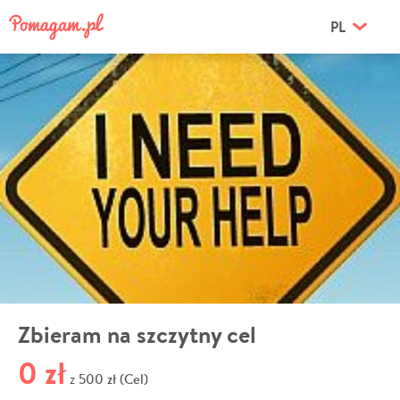
PL
Zbieram na szczytny cel
0 zł
500 zł (Cel)
z