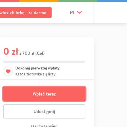
wórz zbiórkę - za darmo
PL
0 zł
700 zł (Cel)
z
Dokonaj pierwszej wpłaty.
Każda złotówka się liczy.
Wpłać teraz
Udostępnij
0
udostępnień