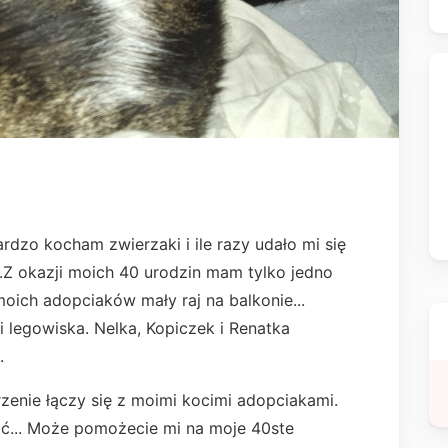
rdzo kocham zwierzaki i ile razy udało mi się
.Z okazji moich 40 urodzin mam tylko jedno
oich adopciaków mały raj na balkonie...
 legowiska. Nelka, Kopiczek i Renatka
.
rzenie łączy się z moimi kocimi adopciakami.
ić... Może pomożecie mi na moje 40ste