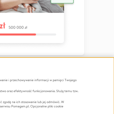
ywanie i przechowywanie informacji w pamięci Twojego
a
stwo oraz efektywność funkcjonowania. Służą temu tzw.
LGBTQ+
Powódź
ć zgodę na ich stosowanie lub jej odmówić. W
 serwisu Pomagam.pl. Opcjonalne pliki cookie
Wichura
NGO