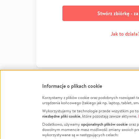
Stwórz zbiórkę - z
Jak to działa
Informacje o plikach cookie
Korzystamy z plików cookie oraz podobnych rozwiązań t
Infor
urządzenia końcowego (takiego jak np. laptop, tablet, sm
Wykorzystujemy te technologie przede wszystkim po to,
Jak to 
niezbędne pliki cookie
, które pozostają zawsze aktywne.
Facebook
Twitter
Instagram
Regula
opcjonalnych plików cookie
Dodatkowo, używamy
oraz p
dowolnym momencie masz możliwość zmiany swoich prefere
Polity
LinkedIn
TikTok
Youtube
wykorzystywane są w następujących celach:
RODO -