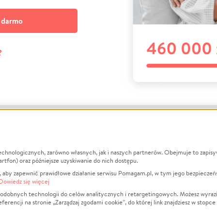
a darmo
?
echnologicznych, zarówno własnych, jak i naszych partnerów. Obejmuje to zapis
macje
O nas
Zbieraj n
artfon) oraz późniejsze uzyskiwanie do nich dostępu.
 aby zapewnić prawidłowe działanie serwisu Pomagam.pl, w tym jego bezpieczeń
działa?
Opinie
Leczenie
Dowiedz się więcej
min
Raporty
Zwierzęta
odobnych technologii do celów analitycznych i retargetingowych. Możesz wyrazi
ncji na stronie „Zarządzaj zgodami cookie”, do której link znajdziesz w stopce
ka Prywatności
Za darmo
Pożar
 Kontrahenci
Blog
Ukraina